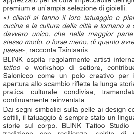
apprezzato per la cura impeccabile dell’igie
premium e un’ampia selezione di gioielli.
«
I clienti si fanno il loro tatuaggio o pi
cucina e la cultura della città e tornano a
davvero unico, che nella maggior parte 
stesso modo, o forse meno, di quanto avre
paese
», racconta Tsintsaris.
BLINK ospita regolarmente artisti intern
tattoo
e workshop di settore, contribu
Salonicco come un polo creativo per i
apertura allo scambio riflette la lunga sto
pratica culturale condivisa, tramand
continuamente reinventata.
Dai segni simbolici sulla pelle ai design 
sottili, il tatuaggio è sempre stato un lin
storie sul corpo. BLINK Tattoo Studio 
tradizione con resilienza, spirito di