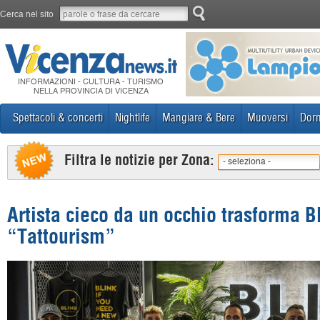
Cerca nel sito
INFORMAZIONI - CULTURA - TURISMO
NELLA PROVINCIA DI VICENZA
Spettacoli & concerti
Nightlife
Mangiare & Bere
Muoversi
Dorm
Filtra le notizie per Zona:
- seleziona -
Artista cieco da un occhio trasforma 
“Tattourism”