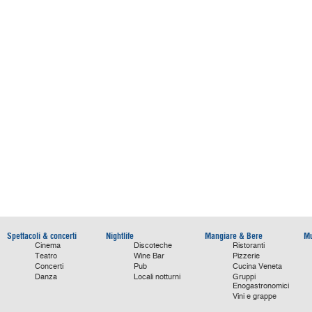
Spettacoli & concerti
Nightlife
Mangiare & Bere
Mu
Cinema
Discoteche
Ristoranti
Teatro
Wine Bar
Pizzerie
Concerti
Pub
Cucina Veneta
Danza
Locali notturni
Gruppi
Enogastronomici
Vini e grappe