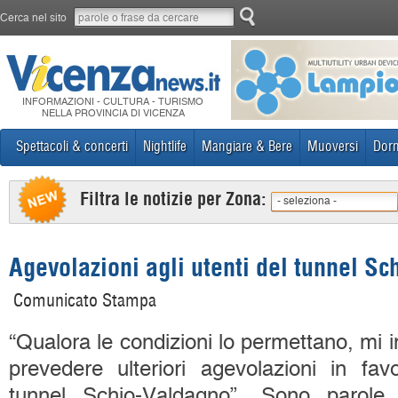
Cerca nel sito
INFORMAZIONI - CULTURA - TURISMO
NELLA PROVINCIA DI VICENZA
Spettacoli & concerti
Nightlife
Mangiare & Bere
Muoversi
Dorm
Filtra le notizie per Zona:
- seleziona -
Agevolazioni agli utenti del tunnel S
Comunicato Stampa
“Qualora le condizioni lo permettano, mi 
prevedere ulteriori agevolazioni in fav
tunnel Schio-Valdagno”. Sono parole d