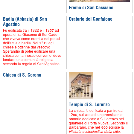
Eremo di San Cassiano
Badia (Abbazia) di San
Oratorio del Gonfalone
Agostino
Fu edificata tra il 1322 e il 1357 ad
opera di fra Giacomo di Ser Cado,
che viveva come eremita nei pressi
dell'attuale badia. Nel 1319 egli
chiese e ottenne dal vescovo
Sperandio di poter edificare una
chiesa con annesso convento, dove
fondare una comunità religiosa
secondo la regola di Sant'Agostino...
Chiesa di S. Corona
Tempio di S. Lorenzo
La chiesa fu edificata a partire dal
1280, sull'area di un preesistente
oratorio dedicato a S. Lorenzo nel
quartiere di Porta Nuova. Secondo il
Barbarano, che nel '600 scrisse la
Historia ecclesiastica della città,