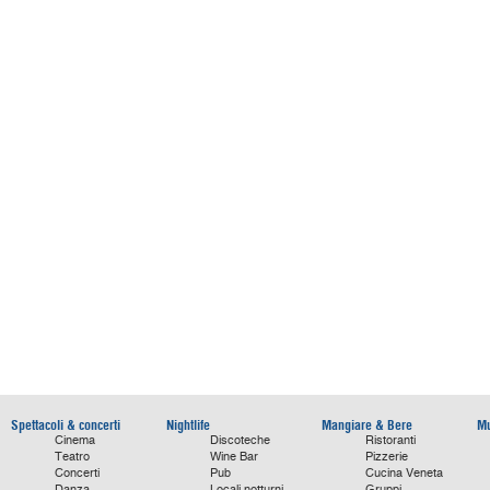
Spettacoli & concerti
Nightlife
Mangiare & Bere
Mu
Cinema
Discoteche
Ristoranti
Teatro
Wine Bar
Pizzerie
Concerti
Pub
Cucina Veneta
Danza
Locali notturni
Gruppi