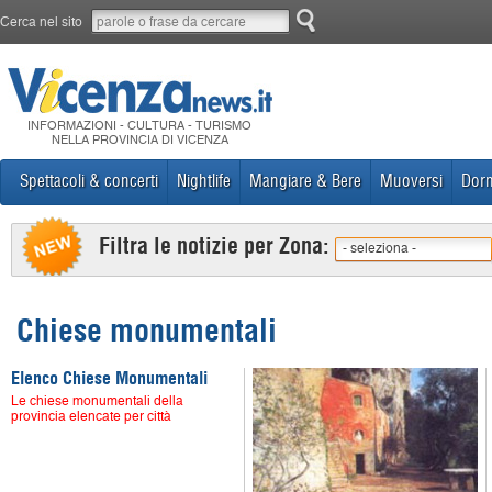
Cerca nel sito
INFORMAZIONI - CULTURA - TURISMO
NELLA PROVINCIA DI VICENZA
Spettacoli & concerti
Nightlife
Mangiare & Bere
Muoversi
Dorm
Filtra le notizie per Zona:
- seleziona -
Chiese monumentali
Elenco Chiese Monumentali
Le chiese monumentali della
provincia elencate per città