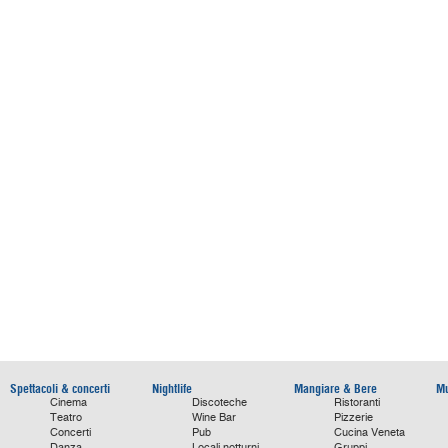
Spettacoli & concerti
Nightlife
Mangiare & Bere
Mu
Cinema
Discoteche
Ristoranti
Teatro
Wine Bar
Pizzerie
Concerti
Pub
Cucina Veneta
Danza
Locali notturni
Gruppi