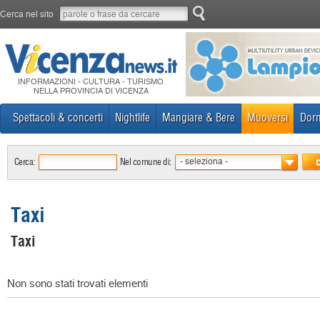
Cerca nel sito
INFORMAZIONI - CULTURA - TURISMO
NELLA PROVINCIA DI VICENZA
Spettacoli & concerti
Nightlife
Mangiare & Bere
Muoversi
Dorm
Cerca:
Nel comune di:
- seleziona -
Taxi
Taxi
Non sono stati trovati elementi