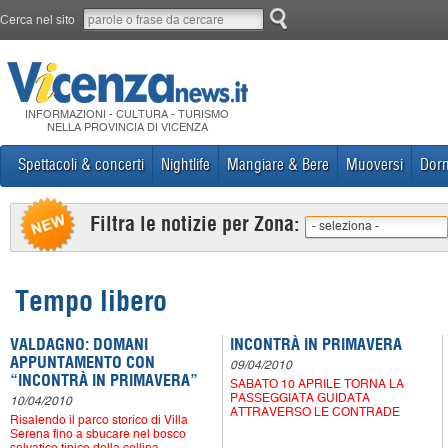
Cerca nel sito
INFORMAZIONI - CULTURA - TURISMO
NELLA PROVINCIA DI VICENZA
Spettacoli & concerti
Nightlife
Mangiare & Bere
Muoversi
Dorm
Filtra le notizie per Zona:
- seleziona -
Tempo libero
VALDAGNO: DOMANI
INCONTRÀ IN PRIMAVERA
APPUNTAMENTO CON
09/04/2010
“INCONTRÀ IN PRIMAVERA”
SABATO 10 APRILE TORNA LA
PASSEGGIATA GUIDATA
10/04/2010
ATTRAVERSO LE CONTRADE
Risalendo il parco storico di Villa
Serena fino a sbucare nel bosco