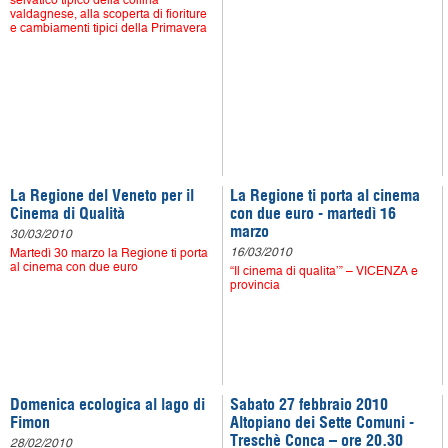
selvatico tipico della collina
valdagnese, alla scoperta di fioriture
e cambiamenti tipici della Primavera
La Regione del Veneto per il
La Regione ti porta al cinema
Cinema di Qualità
con due euro - martedì 16
marzo
30/03/2010
16/03/2010
Martedì 30 marzo la Regione ti porta
al cinema con due euro
“Il cinema di qualita’” – VICENZA e
provincia
Domenica ecologica al lago di
Sabato 27 febbraio 2010
Fimon
Altopiano dei Sette Comuni -
Treschè Conca – ore 20.30
28/02/2010