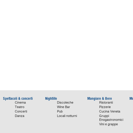
Spettacoli & concerti
Nightlife
Mangiare & Bere
Mu
Cinema
Discoteche
Ristoranti
Teatro
Wine Bar
Pizzerie
Concerti
Pub
Cucina Veneta
Danza
Locali notturni
Gruppi
Enogastronomici
Vini e grappe