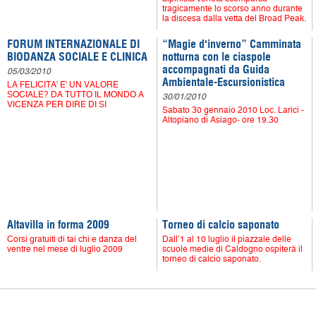
tragicamente lo scorso anno durante
la discesa dalla vetta del Broad Peak.
FORUM INTERNAZIONALE DI
“Magie d'inverno” Camminata
BIODANZA SOCIALE E CLINICA
notturna con le ciaspole
accompagnati da Guida
05/03/2010
Ambientale-Escursionistica
LA FELICITA' E' UN VALORE
SOCIALE? DA TUTTO IL MONDO A
30/01/2010
VICENZA PER DIRE DI SI
Sabato 30 gennaio 2010 Loc. Larici -
Altopiano di Asiago- ore 19.30
Altavilla in forma 2009
Torneo di calcio saponato
Corsi gratuiti di tai chi e danza del
Dall’1 al 10 luglio il piazzale delle
ventre nel mese di luglio 2009
scuole medie di Caldogno ospiterà il
torneo di calcio saponato.