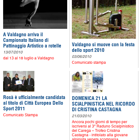
A Valdagno arriva il
Campionato Italiano di
Valdagno si muove con la festa
Pattinaggio Artistico a rotelle
dello sport 2010
13/07/2010
03/06/2010
dal 13 al 18 luglio a Valdagno
Comunicato stampa
Rosà è ufficialmente candidata
DOMENICA 21 LA
al titolo di Città Europea Dello
SCIALPINISTICA NEL RICORDO
Sport 2011
DI CRISTINA CASTAGNA
Comunicato Stampa
21/03/2010
Ancora pochi giorni di tempo per
iscriversi al 3° Raduno Scialpinistico
del Carega – Trofeo Cristina
Castagna - intitolato alla giovane
alpinista veneta scomparsa