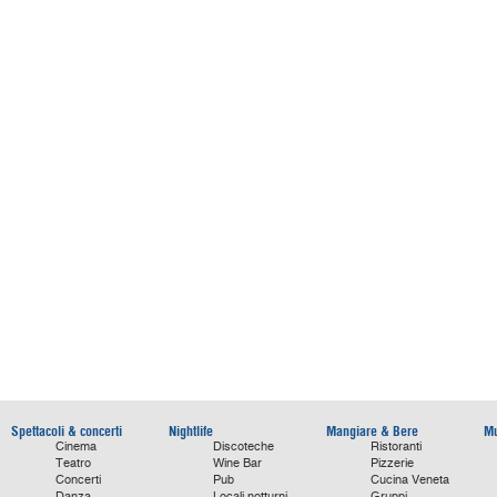
Spettacoli & concerti
Nightlife
Mangiare & Bere
Mu
Cinema
Discoteche
Ristoranti
Teatro
Wine Bar
Pizzerie
Concerti
Pub
Cucina Veneta
Danza
Locali notturni
Gruppi