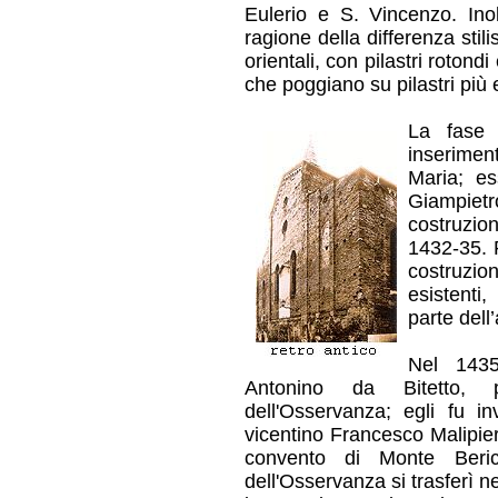
Eulerio e S. Vincenzo. Ino
ragione della differenza stil
orientali, con pilastri rotondi
che poggiano su pilastri più e
La fase q
inserimen
Maria; es
Giampietr
costruzio
1432-35. P
costruzion
esistenti
parte dell
Nel 1435
Antonino da Bitetto, pa
dell'Osservanza; egli fu i
vicentino Francesco Malipie
convento di Monte Ber
dell'Osservanza si trasferì n