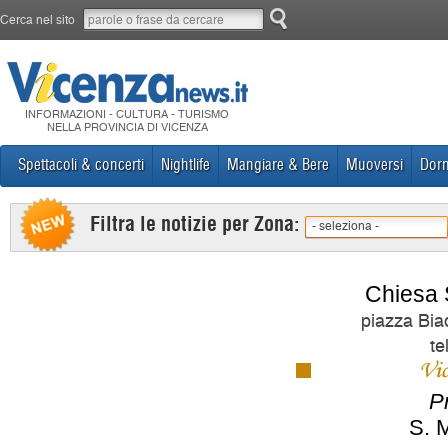
Cerca nel sito
INFORMAZIONI - CULTURA - TURISMO
NELLA PROVINCIA DI VICENZA
Spettacoli & concerti
Nightlife
Mangiare & Bere
Muoversi
Dorm
Filtra le notizie per Zona:
- seleziona -
Chiesa 
piazza Bia
te
Pr
S. M