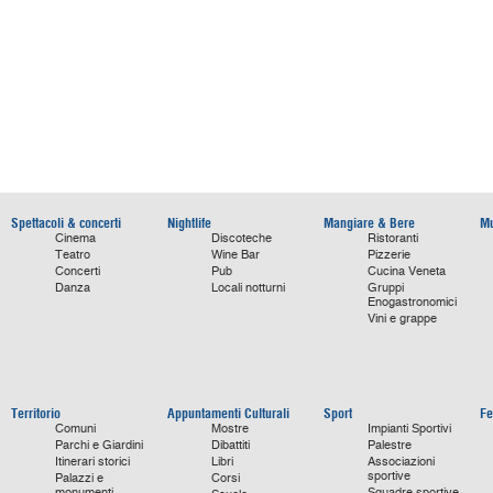
Spettacoli & concerti
Nightlife
Mangiare & Bere
Mu
Cinema
Discoteche
Ristoranti
Teatro
Wine Bar
Pizzerie
Concerti
Pub
Cucina Veneta
Danza
Locali notturni
Gruppi
Enogastronomici
Vini e grappe
Territorio
Appuntamenti Culturali
Sport
Fe
Comuni
Mostre
Impianti Sportivi
Parchi e Giardini
Dibattiti
Palestre
Itinerari storici
Libri
Associazioni
sportive
Palazzi e
Corsi
monumenti
Squadre sportive