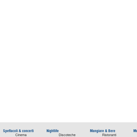
Spettacoli & concerti
Nightlife
Mangiare & Bere
Mu
Cinema
Discoteche
Ristoranti