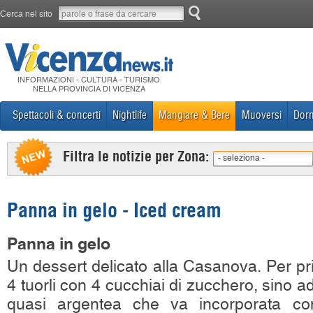
Cerca nel sito
INFORMAZIONI - CULTURA - TURISMO
NELLA PROVINCIA DI VICENZA
Spettacoli & concerti
Nightlife
Mangiare & Bere
Muoversi
Dorm
Filtra le notizie per Zona:
- seleziona -
Panna in gelo - Iced cream
Panna in gelo
Un dessert delicato alla Casanova. Per pr
4 tuorli con 4 cucchiai di zucchero, sino 
quasi argentea che va incorporata co