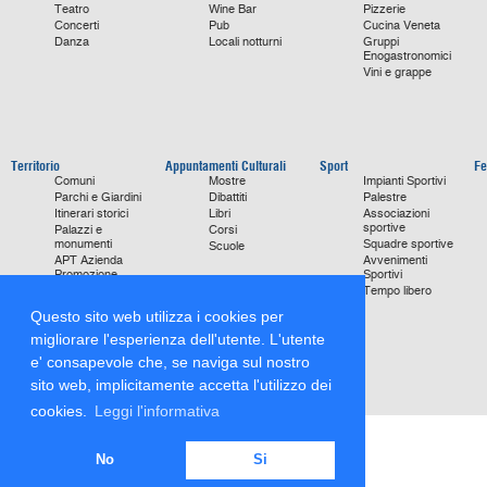
Teatro
Wine Bar
Pizzerie
Concerti
Pub
Cucina Veneta
Danza
Locali notturni
Gruppi
Enogastronomici
Vini e grappe
Territorio
Appuntamenti Culturali
Sport
Fe
Comuni
Mostre
Impianti Sportivi
Parchi e Giardini
Dibattiti
Palestre
Itinerari storici
Libri
Associazioni
sportive
Palazzi e
Corsi
monumenti
Squadre sportive
Scuole
APT Azienda
Avvenimenti
Promozione
Sportivi
Turismo
Tempo libero
Ville
Questo sito web utilizza i cookies per
Chiese
monumentali
migliorare l'esperienza dell'utente. L'utente
Storie di Successo
e' consapevole che, se naviga sul nostro
Focus on
sito web, implicitamente accetta l'utilizzo dei
cookies.
Leggi l'informativa
No
Si