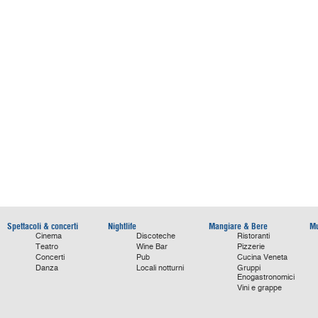
Spettacoli & concerti
Nightlife
Mangiare & Bere
Mu
Cinema
Discoteche
Ristoranti
Teatro
Wine Bar
Pizzerie
Concerti
Pub
Cucina Veneta
Danza
Locali notturni
Gruppi
Enogastronomici
Vini e grappe