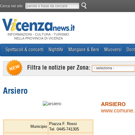
Cerca nel sito
INFORMAZIONI - CULTURA - TURISMO
NELLA PROVINCIA DI VICENZA
Spettacoli & concerti
Nightlife
Mangiare & Bere
Muoversi
Dorm
Filtra le notizie per Zona:
- seleziona -
Arsiero
ARSIERO
www.comune.ar
Piazza F. Rossi
Municipio
Tel. 0445-741305