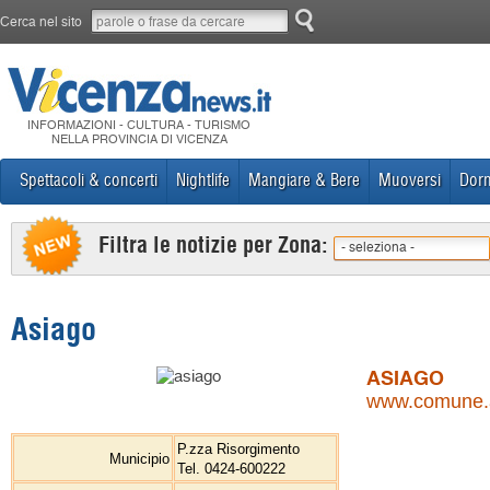
Cerca nel sito
INFORMAZIONI - CULTURA - TURISMO
NELLA PROVINCIA DI VICENZA
Spettacoli & concerti
Nightlife
Mangiare & Bere
Muoversi
Dorm
Filtra le notizie per Zona:
- seleziona -
Asiago
ASIAGO
www.comune.as
P.zza Risorgimento
Municipio
Tel. 0424-600222