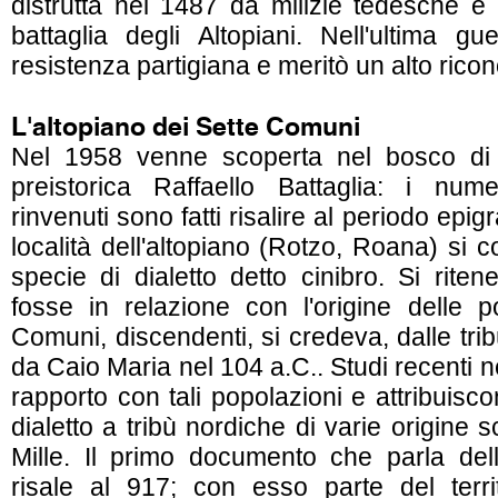
distrutta nel 1487 da milizie tedesche e
battaglia degli Altopiani. Nell'ultima gu
resistenza partigiana e meritò un alto rico
L'altopiano dei Sette Comuni
Nel 1958 venne scoperta nel bosco di 
preistorica Raffaello Battaglia: i numer
rinvenuti sono fatti risalire al periodo epig
località dell'altopiano (Rotzo, Roana) si
specie di dialetto detto cinibro. Si riten
fosse in relazione con l'origine delle p
Comuni, discendenti, si credeva, dalle trib
da Caio Maria nel 104 a.C.. Studi recenti 
rapporto con tali popolazioni e attribuisco
dialetto a tribù nordiche di varie origine sc
Mille. Il primo documento che parla dell
risale al 917; con esso parte del terri