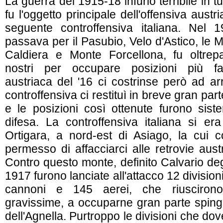
La guerra del 1915-18 infuriò terribile in 
fu l'oggetto principale dell'offensiva aust
seguente controffensiva italiana. Nel 1
passava per il Pasubio, Velo d'Astico, le M
Caldiera e Monte Forcellona, fu oltre
nostri per occupare posizioni più favo
austriaca del '16 ci costrinse però ad ar
controffensiva ci restituì in breve gran par
e le posizioni così ottenute furono sis
difesa. La controffensiva italiana si er
Ortigara, a nord-est di Asiago, la cui 
permesso di affacciarci alle retrovie aus
Contro questo monte, definito Calvario degl
1917 furono lanciate all'attacco 12 divisio
cannoni e 145 aerei, che riuscirono
gravissime, a occuparne gran parte sping
dell'Agnella. Purtroppo le divisioni che d