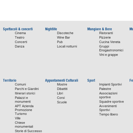
Spettacoli & concerti
Nightlife
Mangiare & Bere
Mu
Cinema
Discoteche
Ristoranti
Teatro
Wine Bar
Pizzerie
Concerti
Pub
Cucina Veneta
Danza
Locali notturni
Gruppi
Enogastronomici
Vini e grappe
Territorio
Appuntamenti Culturali
Sport
Fe
Comuni
Mostre
Impianti Sportivi
Parchi e Giardini
Dibattiti
Palestre
Itinerari storici
Libri
Associazioni
sportive
Palazzi e
Corsi
monumenti
Squadre sportive
Scuole
APT Azienda
Avvenimenti
Promozione
Sportivi
Turismo
Tempo libero
Ville
Chiese
monumentali
Storie di Successo