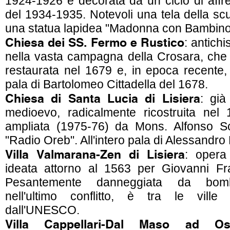
1924-1926 è decorata da un ciclo di affr
del 1934-1935. Notevoli una tela della s
una statua lapidea "Madonna con Bambino"
Chiesa dei SS. Fermo e Rustico
: antichi
nella vasta campagna della Crosara, che r
restaurata nel 1679 e, in epoca recente, 
pala di Bartolomeo Cittadella del 1678.
Chiesa di Santa Lucia di Lisiera
: già
medioevo, radicalmente ricostruita nel 
ampliata (1975-76) da Mons. Alfonso Sc
"Radio Oreb". All'intero pala di Alessandr
Villa Valmarana-Zen di Lisiera
: opera
ideata attorno al 1563 per Giovanni F
Pesantemente danneggiata da bom
nell'ultimo conflitto, è tra le ville 
dall'UNESCO.
Villa Cappellari-Dal Maso ad Osp