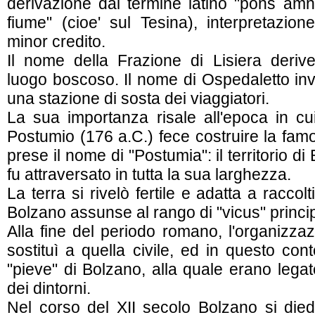
derivazione dal termine latino "pons amni
fiume" (cioe' sul Tesina), interpretazion
minor credito.
Il nome della Frazione di Lisiera deriv
luogo boscoso. Il nome di Ospedaletto inv
una stazione di sosta dei viaggiatori.
La sua importanza risale all'epoca in c
Postumio (176 a.C.) fece costruire la fam
prese il nome di "Postumia": il territorio d
fu attraversato in tutta la sua larghezza.
La terra si rivelò fertile e adatta a raccol
Bolzano assunse al rango di "vicus" princi
Alla fine del periodo romano, l'organizzaz
sostituì a quella civile, ed in questo con
"pieve" di Bolzano, alla quale erano lega
dei dintorni.
Nel corso del XII secolo Bolzano si die