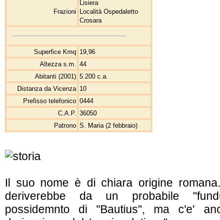
Lisiera
Frazioni
Località Ospedaletto
Crosara
Superfice Kmq
19,96
Altezza s.m.
44
Abitanti (2001)
5.200 c.a.
Distanza da Vicenza
10
Prefisso telefonico
0444
C.A.P.
36050
Patrono
S. Maria (2 febbraio)
Il suo nome è di chiara origine romana.
deriverebbe da un probabile "fund
possidemnto di "Bautius", ma c'e' anc