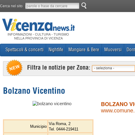
Cerca nel sito
INFORMAZIONI - CULTURA - TURISMO
NELLA PROVINCIA DI VICENZA
Spettacoli & concerti
Nightlife
Mangiare & Bere
Muoversi
Dorm
Filtra le notizie per Zona:
- seleziona -
Bolzano Vicentino
BOLZANO VI
www.comune.bo
Via Roma, 2
Municipio
Tel. 0444-219411