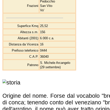
Pedocchio
Frazioni
San Vito
Vo'
Superfice Kmq
25,52
Altezza s.m.
156
Abitanti (2001)
6.000 c.a.
Distanza da Vicenza
16
Prefisso telefonico
0444
C.A.P.
36040
S. Michele Arcangelo
Patrono
(29 settembre)
Origine del nome. Forse dal vocabolo "bre
di conca; tenendo conto del veneziano "br
dell'arrotino, il nome può aver tratto orig