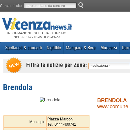
Cerca nel sito
INFORMAZIONI - CULTURA - TURISMO
NELLA PROVINCIA DI VICENZA
Spettacoli & concerti
Nightlife
Mangiare & Bere
Muoversi
Dorm
Filtra le notizie per Zona:
- seleziona -
Brendola
BRENDOLA
www.comune.br
Piazza Marconi
Municipio
Tel. 0444-400741