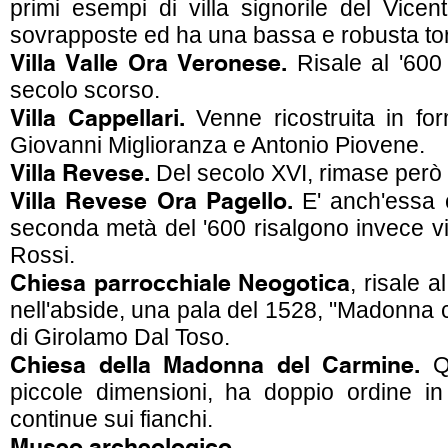
primi esempi di villa signorile del Vicen
sovrapposte ed ha una bassa e robusta tor
Villa Valle Ora Veronese.
Risale al '600 
secolo scorso.
Villa Cappellari.
Venne ricostruita in fo
Giovanni Miglioranza e Antonio Piovene.
Villa Revese.
Del secolo XVI, rimase però
Villa Revese Ora Pagello.
E' anch'essa 
seconda metà del '600 risalgono invece vil
Rossi.
Chiesa parrocchiale Neogotica
, risale 
nell'abside, una pala del 1528, "Madonna 
di Girolamo Dal Toso.
Chiesa della Madonna del Carmine.
Qu
piccole dimensioni, ha doppio ordine in
continue sui fianchi.
Museo archeologico