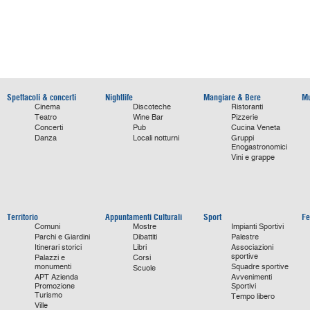
Spettacoli & concerti
Nightlife
Mangiare & Bere
Mu
Cinema
Discoteche
Ristoranti
Teatro
Wine Bar
Pizzerie
Concerti
Pub
Cucina Veneta
Danza
Locali notturni
Gruppi
Enogastronomici
Vini e grappe
Territorio
Appuntamenti Culturali
Sport
Fe
Comuni
Mostre
Impianti Sportivi
Parchi e Giardini
Dibattiti
Palestre
Itinerari storici
Libri
Associazioni
sportive
Palazzi e
Corsi
monumenti
Squadre sportive
Scuole
APT Azienda
Avvenimenti
Promozione
Sportivi
Turismo
Tempo libero
Ville