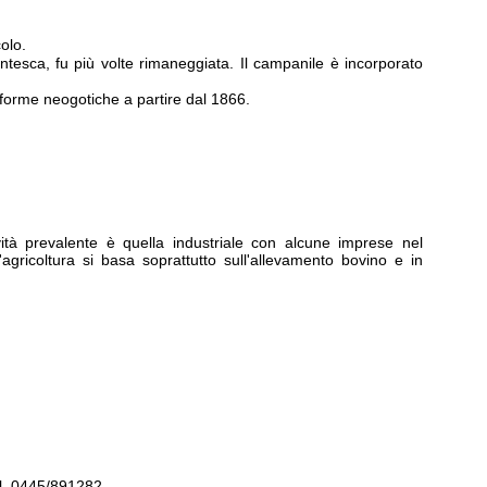
olo.
ntesca, fu più volte rimaneggiata. Il campanile è incorporato
 forme neogotiche a partire dal 1866.
ività prevalente è quella industriale con alcune imprese nel
'agricoltura si basa soprattutto sull'allevamento bovino e in
el. 0445/891282