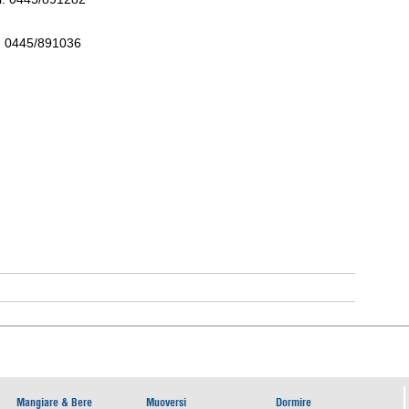
el. 0445/891036
Mangiare & Bere
Muoversi
Dormire