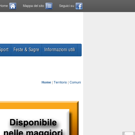
Home
Mappa del sito
Seguici su
Sport
Feste & Sagre
Informazioni utili
Home
|
Territorio
|
Comuni