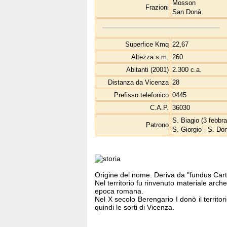
Mosson
Frazioni
San Donà
Superfice Kmq
22,67
Altezza s.m.
260
Abitanti (2001)
2.300 c.a.
Distanza da Vicenza
28
Prefisso telefonico
0445
C.A.P.
36030
S. Biagio (3 febbra
Patrono
S. Giorgio - S. Do
Origine del nome. Deriva da "fundus Cart
Nel territorio fu rinvenuto materiale arche
epoca romana.
Nel X secolo Berengario I donò il territor
quindi le sorti di Vicenza.