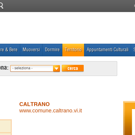
re & Bere
Muoversi
Dormire
Territorio
Appuntamenti Culturali
ona:
cerca
- seleziona -
CALTRANO
www.comune.caltrano.vi.it