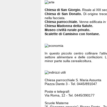
Chiesa di San Giorgio.
Risale al XIII sec
Chiesa di San Donato.
Di origine trece
nella facciata.
Chiesa parrocchiale.
Venne edificata in
Chiesa Madonna della Salute.
Museo civiltà rurale-privato.
Scalette di Camisino con fontane.
In questo piccolo centro collinare l'att
settore alimentare e delle confezioni. L
minor parte sulla cerealicoltura.
Chiesa parrocchiale S. Maria Assunta
Piazza Dante 3 - Tel. 0445/891047
Poste e telegrafi
Via Roma, 12 - Tel. 0445/390177
Scuole Materne
"S. Giuseppe operaio": Piazza Dante - T