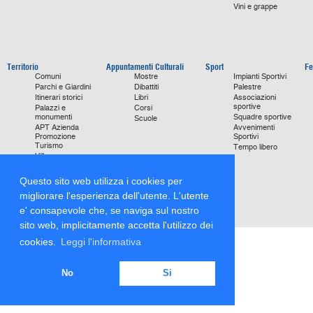
Vini e grappe
Territorio
Appuntamenti Culturali
Sport
Fe
Comuni
Mostre
Impianti Sportivi
Parchi e Giardini
Dibattiti
Palestre
Itinerari storici
Libri
Associazioni
sportive
Palazzi e
Corsi
monumenti
Squadre sportive
Scuole
APT Azienda
Avvenimenti
Promozione
Sportivi
Turismo
Tempo libero
Ville
Chiese
monumentali
Questo sito web utilizza i cookies per
Storie di Successo
migliorare l'esperienza dell'utente. L'utente
Focus on
e' consapevole che, se naviga sul nostro
sito web, implicitamente accetta l'utilizzo dei
cookies.
Leggi l'informativa
No
Si