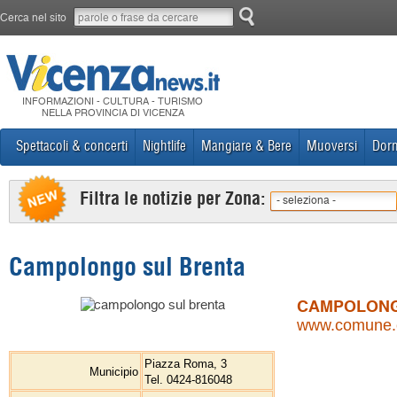
Cerca nel sito
INFORMAZIONI - CULTURA - TURISMO
NELLA PROVINCIA DI VICENZA
Spettacoli & concerti
Nightlife
Mangiare & Bere
Muoversi
Dorm
Filtra le notizie per Zona:
- seleziona -
Campolongo sul Brenta
CAMPOLONG
www.comune.c
Piazza Roma, 3
Municipio
Tel. 0424-816048