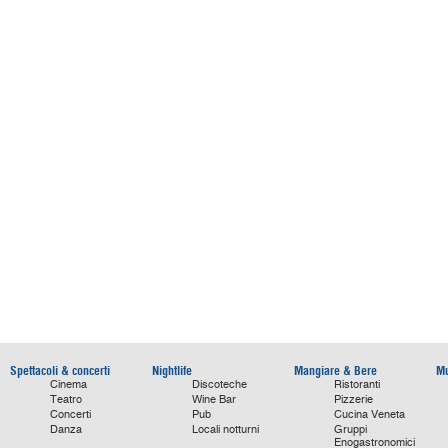
Spettacoli & concerti
Nightlife
Mangiare & Bere
Mu
Cinema
Discoteche
Ristoranti
Teatro
Wine Bar
Pizzerie
Concerti
Pub
Cucina Veneta
Danza
Locali notturni
Gruppi
Enogastronomici