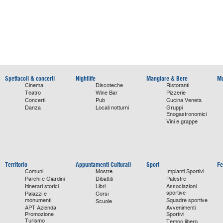
Spettacoli & concerti
Nightlife
Mangiare & Bere
Mu
Cinema
Discoteche
Ristoranti
Teatro
Wine Bar
Pizzerie
Concerti
Pub
Cucina Veneta
Danza
Locali notturni
Gruppi
Enogastronomici
Vini e grappe
Territorio
Appuntamenti Culturali
Sport
Fe
Comuni
Mostre
Impianti Sportivi
Parchi e Giardini
Dibattiti
Palestre
Itinerari storici
Libri
Associazioni
sportive
Palazzi e
Corsi
monumenti
Squadre sportive
Scuole
APT Azienda
Avvenimenti
Promozione
Sportivi
Turismo
Tempo libero