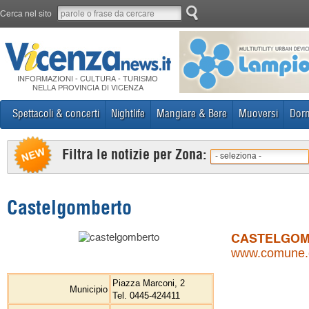
Cerca nel sito
INFORMAZIONI - CULTURA - TURISMO
NELLA PROVINCIA DI VICENZA
Spettacoli & concerti
Nightlife
Mangiare & Bere
Muoversi
Dorm
Filtra le notizie per Zona:
- seleziona -
Castelgomberto
CASTELGO
www.comune.ca
Piazza Marconi, 2
Municipio
Tel. 0445-424411