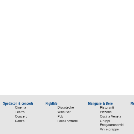
Spettacoli & concerti
Nightlife
Mangiare & Bere
Mu
Cinema
Discoteche
Ristoranti
Teatro
Wine Bar
Pizzerie
Concerti
Pub
Cucina Veneta
Danza
Locali notturni
Gruppi
Enogastronomici
Vini e grappe