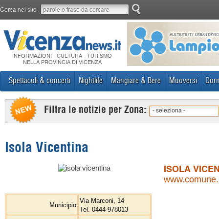
Cerca nel sito
INFORMAZIONI - CULTURA - TURISMO
NELLA PROVINCIA DI VICENZA
Spettacoli & concerti
Nightlife
Mangiare & Bere
Muoversi
Dorm
Filtra le notizie per Zona:
- seleziona -
Isola Vicentina
ISOLA VICE
www.comune.iso
Via Marconi, 14
Municipio
Tel. 0444-978013