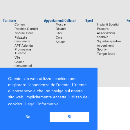
Territorio
Appuntamenti Culturali
Sport
Fe
Comuni
Mostre
Impianti Sportivi
Parchi e Giardini
Dibattiti
Palestre
Itinerari storici
Libri
Associazioni
sportive
Palazzi e
Corsi
monumenti
Squadre sportive
Scuole
APT Azienda
Avvenimenti
Promozione
Sportivi
Turismo
Tempo libero
Ville
Chiese
monumentali
Storie di Successo
Focus on
Questo sito web utilizza i cookies per
migliorare l'esperienza dell'utente. L'utente
e' consapevole che, se naviga sul nostro
sito web, implicitamente accetta l'utilizzo dei
cookies.
Leggi l'informativa
No
Si