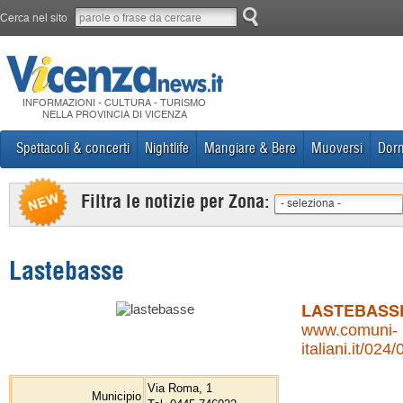
Cerca nel sito
INFORMAZIONI - CULTURA - TURISMO
NELLA PROVINCIA DI VICENZA
Spettacoli & concerti
Nightlife
Mangiare & Bere
Muoversi
Dorm
Filtra le notizie per Zona:
- seleziona -
Lastebasse
LASTEBASS
www.comuni-
italiani.it/02
Via Roma, 1
Municipio