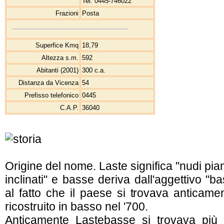
Tel. 0445-746022
Frazioni
Posta
Superfice Kmq
18,79
Altezza s.m.
592
Abitanti (2001)
300 c.a.
Distanza da Vicenza
54
Prefisso telefonico
0445
C.A.P.
36040
Origine del nome. Laste significa "nudi pia
inclinati" e basse deriva dall'aggettivo "b
al fatto che il paese si trovava anticame
ricostruito in basso nel '700.
Anticamente Lastebasse si trovava più a