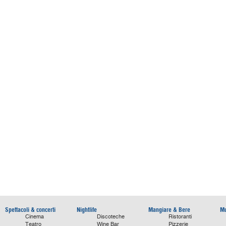
Spettacoli & concerti
Nightlife
Mangiare & Bere
Mu
Cinema
Discoteche
Ristoranti
Teatro
Wine Bar
Pizzerie