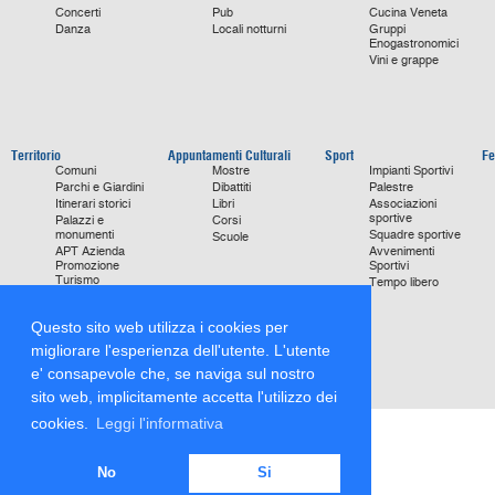
Concerti
Pub
Cucina Veneta
Danza
Locali notturni
Gruppi
Enogastronomici
Vini e grappe
Territorio
Appuntamenti Culturali
Sport
Fe
Comuni
Mostre
Impianti Sportivi
Parchi e Giardini
Dibattiti
Palestre
Itinerari storici
Libri
Associazioni
sportive
Palazzi e
Corsi
monumenti
Squadre sportive
Scuole
APT Azienda
Avvenimenti
Promozione
Sportivi
Turismo
Tempo libero
Ville
Chiese
Questo sito web utilizza i cookies per
monumentali
Storie di Successo
migliorare l'esperienza dell'utente. L'utente
Focus on
e' consapevole che, se naviga sul nostro
sito web, implicitamente accetta l'utilizzo dei
cookies.
Leggi l'informativa
No
Si