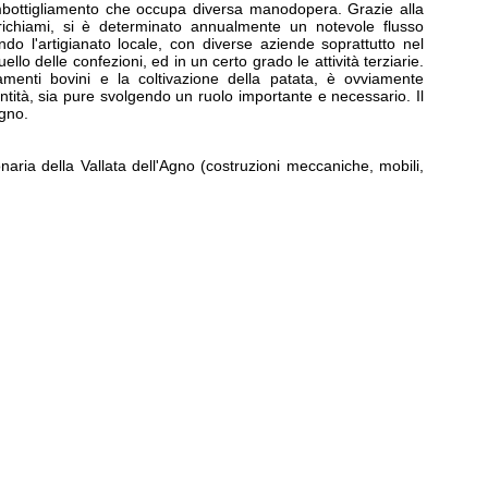
imbottigliamento che occupa diversa manodopera. Grazie alla
richiami, si è determinato annualmente un notevole flusso
ando l'artigianato locale, con diverse aziende soprattutto nel
ello delle confezioni, ed in un certo grado le attività terziarie.
evamenti bovini e la coltivazione della patata, è ovviamente
entità, sia pure svolgendo un ruolo importante e necessario. Il
gno.
naria della Vallata dell'Agno (costruzioni meccaniche, mobili,