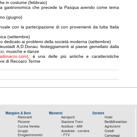
che in costume (febbraio)
na gastronomica che precede la Pasqua avendo come tema
gno (giugno)
ale con la partecipazione di cori provenienti da tutta Italia
nica (settembre)
 dedicato ai problemi della società moderna (settembre)
ustadt A.D.Donau: festeggiamenti al paese gemellato dalla
co, musiche e danze
adimarzo.com)
, è una delle più antiche e caratteristiche
clore di Recoaro Terme
Mangiare & Bere
Muoversi
Dormire
Ristoranti
Aeroporti
Hotel
Pizzerie
Stazione Treni
Bed&Breakfast
Cucina Veneta
Autobus - AIM
Agriturismi
Gruppi
Autolinee - corriere
Ostelli
Enogastronomici
- FTV
Campeggi