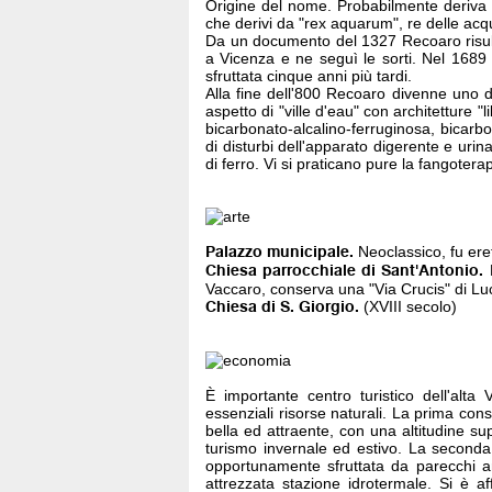
Origine del nome. Probabilmente deriva
che derivi da "rex aquarum", re delle acq
Da un documento del 1327 Recoaro risul
a Vicenza e ne seguì le sorti. Nel 1689 
sfruttata cinque anni più tardi.
Alla fine dell'800 Recoaro divenne uno dei 
aspetto di "ville d'eau" con architetture "l
bicarbonato-alcalino-ferruginosa, bicarbon
di disturbi dell'apparato digerente e urin
di ferro. Vi si praticano pure la fangoterap
Palazzo municipale.
Neoclassico, fu ere
Chiesa parrocchiale di Sant'Antonio.
E
Vaccaro, conserva una "Via Crucis" di Lu
Chiesa di S. Giorgio.
(XVIII secolo)
È importante centro turistico dell'alt
essenziali risorse naturali. La prima cons
bella ed attraente, con una altitudine su
turismo invernale ed estivo. La second
opportunamente sfruttata da parecchi a
attrezzata stazione idrotermale. Si è af