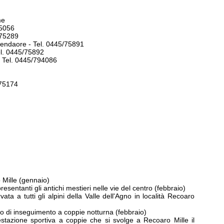
me
75056
/75289
rendaore - Tel. 0445/75891
Tel. 0445/75892
- Tel. 0445/794086
/75174
 Mille (gennaio)
resentanti gli antichi mestieri nelle vie del centro (febbraio)
ta a tutti gli alpini della Valle dell'Agno in località Recoaro
do di inseguimento a coppie notturna (febbraio)
stazione sportiva a coppie che si svolge a Recoaro Mille il