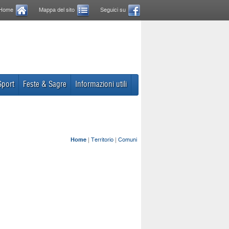
Home
Mappa del sito
Seguici su
Sport
Feste & Sagre
Informazioni utili
Home
|
Territorio
|
Comuni