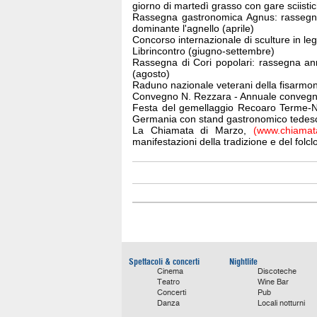
giorno di martedì grasso con gare sciisti
Rassegna gastronomica Agnus: rasseg
dominante l'agnello (aprile)
Concorso internazionale di sculture in le
Librincontro (giugno-settembre)
Rassegna di Cori popolari: rassegna annu
(agosto)
Raduno nazionale veterani della fisarmo
Convegno N. Rezzara - Annuale convegno
Festa del gemellaggio Recoaro Terme-Ne
Germania con stand gastronomico tedes
La Chiamata di Marzo,
(www.chiamat
manifestazioni della tradizione e del fol
Spettacoli & concerti
Nightlife
Cinema
Discoteche
Teatro
Wine Bar
Concerti
Pub
Danza
Locali notturni