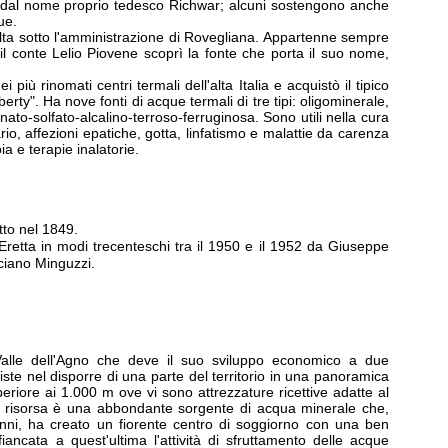
 dal nome proprio tedesco Richwar; alcuni sostengono anche
ue.
ta sotto l'amministrazione di Rovegliana. Appartenne sempre
il conte Lelio Piovene scoprì la fonte che porta il suo nome,
più rinomati centri termali dell'alta Italia e acquistò il tipico
iberty". Ha nove fonti di acque termali di tre tipi: oligominerale,
ato-solfato-alcalino-terroso-ferruginosa. Sono utili nella cura
ario, affezioni epatiche, gotta, linfatismo e malattie da carenza
ia e terapie inalatorie.
tto nel 1849.
retta in modi trecenteschi tra il 1950 e il 1952 da Giuseppe
ciano Minguzzi.
a Valle dell'Agno che deve il suo sviluppo economico a due
iste nel disporre di una parte del territorio in una panoramica
periore ai 1.000 m ove vi sono attrezzature ricettive adatte al
a risorsa è una abbondante sorgente di acqua minerale che,
nni, ha creato un fiorente centro di soggiorno con una ben
fiancata a quest'ultima l'attività di sfruttamento delle acque