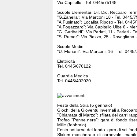
Via Capitello - Tel. 0445/75148
Scuole Elementari Dir. Did. Recoaro Ter
"G.Zanella": Via Marconi 18 - Tel. 0445/
"A.Fusinato": Località Riposo - Tel. 0445
"A.Fogazzaro": Via Capitello Ulbe 6 - Me
"G. Garibaldi": Via Parlati, 11 - Parlati - 
"S. Rumor": Via Piazza, 25 - Rovegliana 
Scuole Medie
"U. Floriani": Via Marconi, 16 - Tel. 0445
Elettricità
Tel. 0445/670122
Guardia Medica
Tel. 0445/402020
Festa della Stria (6 gennaio)
Giochi della Gioventù invernali a Recoaro
"Chiamata di Marzo": sfilata dei carri rapp
Trofeo "Penne nere": gara di fondo riserva
Mille (febbraio)
Festa notturna del fondo: gara di sci fon
Slalom mascherato di carnevale: manife