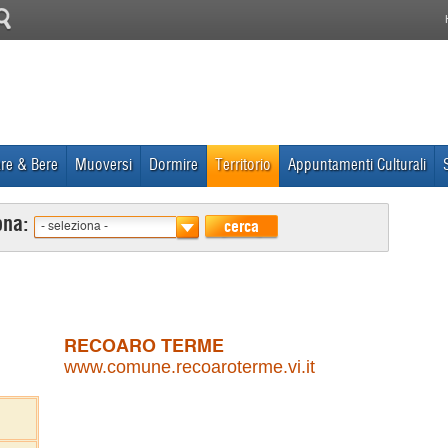
re & Bere
Muoversi
Dormire
Territorio
Appuntamenti Culturali
ona:
cerca
- seleziona -
RECOARO TERME
www.comune.recoaroterme.vi.it