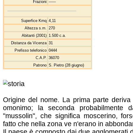
Frazioni
------
Superfice Kmq
4,11
Altezza s.m.
270
Abitanti (2001)
1.500 c.a.
Distanza da Vicenza
31
Prefisso telefonico
0444
C.A.P.
36070
Patrono
S. Pietro (28 giugno)
Origine del nome. La prima parte deriva
omonimo; la seconda probabilmente d
"mussolin", che significa moscerino, fors
fatto che nella zona ve n'erano in abbonda
Il paese è composto dai due agglomerati d