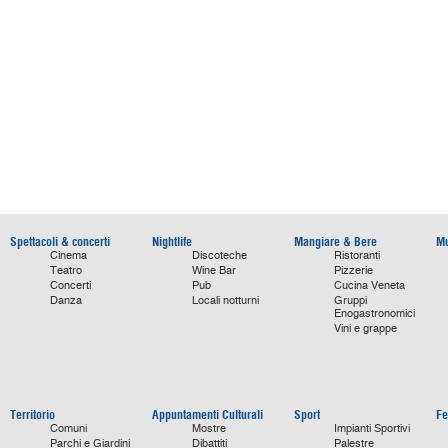
Spettacoli & concerti
Nightlife
Mangiare & Bere
Mu
Cinema
Discoteche
Ristoranti
Teatro
Wine Bar
Pizzerie
Concerti
Pub
Cucina Veneta
Danza
Locali notturni
Gruppi
Enogastronomici
Vini e grappe
Territorio
Appuntamenti Culturali
Sport
Fe
Comuni
Mostre
Impianti Sportivi
Parchi e Giardini
Dibattiti
Palestre