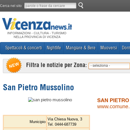
Cerca nel sito
INFORMAZIONI - CULTURA - TURISMO
NELLA PROVINCIA DI VICENZA
Spettacoli & concerti
Nightlife
Mangiare & Bere
Muoversi
Dorm
Filtra le notizie per Zona:
- seleziona -
San Pietro Mussolino
SAN PIETRO
www.comune.sa
Via Chiesa Nuova, 3
Municipio
Tel. 0444-687739