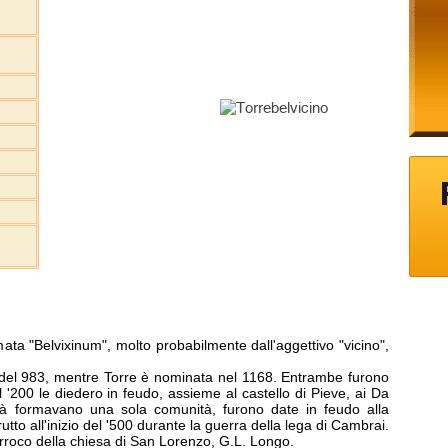
ta "Belvixinum", molto probabilmente dall'aggettivo "vicino",
i del 983, mentre Torre è nominata nel 1168. Entrambe furono
 '200 le diedero in feudo, assieme al castello di Pieve, ai Da
ià formavano una sola comunità, furono date in feudo alla
strutto all'inizio del '500 durante la guerra della lega di Cambrai.
 parroco della chiesa di San Lorenzo, G.L. Longo.