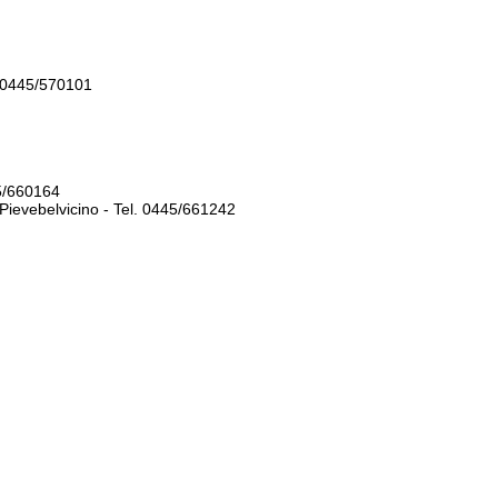
l. 0445/570101
445/660164
 Pievebelvicino - Tel. 0445/661242