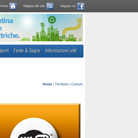
Home
Mappa del sito
Seguici su
Sport
Feste & Sagre
Informazioni utili
Home
|
Territorio
|
Comuni