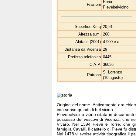
Enna
Frazioni
Pievebelvicino
Superfice Kmq
20,81
Altezza s.m.
260
Abitanti (2001)
4.900 c.a.
Distanza da Vicenza
29
Prefisso telefonico
0445
C.A.P.
36036
S. Lorenzo
Patrono
(10 agosto)
Origine del nome. Anticamente era chiama
con senso quindi di bel vicino.
Pievebelvicino viene citata in document
possesso dei vescovi di Vicenza, che nel
Vivaro. Nel 1394 Pieve e Torre, che g
famiglia Cavalli. Il castello di Pieve fu di
Nel 1478 vi svolse attività tipografica il