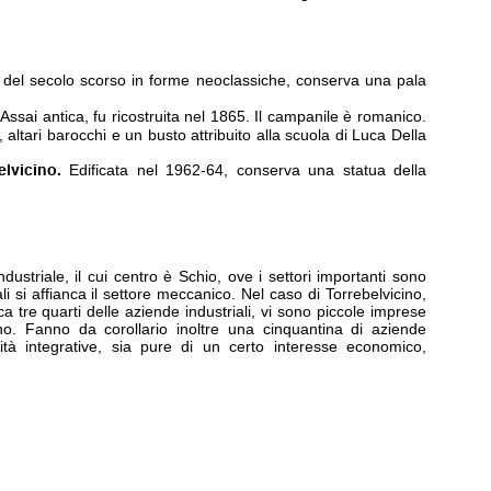
e del secolo scorso in forme neoclassiche, conserva una pala
Assai antica, fu ricostruita nel 1865. Il campanile è romanico.
, altari barocchi e un busto attribuito alla scuola di Luca Della
lvicino.
Edificata nel 1962-64, conserva una statua della
industriale, il cui centro è Schio, ove i settori importanti sono
ali si affianca il settore meccanico. Nel caso di Torrebelvicino,
rca tre quarti delle aziende industriali, vi sono piccole imprese
no. Fanno da corollario inoltre una cinquantina di aziende
vità integrative, sia pure di un certo interesse economico,