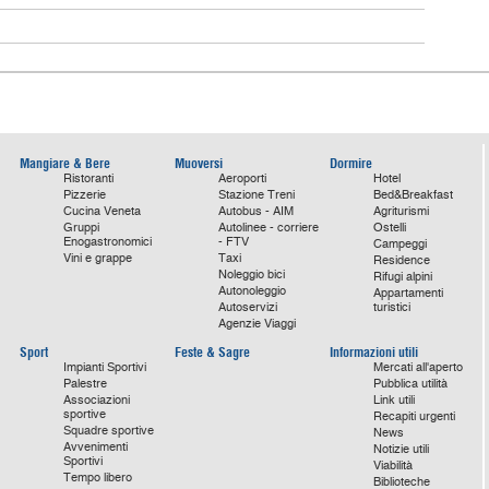
Mangiare & Bere
Muoversi
Dormire
Ristoranti
Aeroporti
Hotel
Pizzerie
Stazione Treni
Bed&Breakfast
Cucina Veneta
Autobus - AIM
Agriturismi
Gruppi
Autolinee - corriere
Ostelli
Enogastronomici
- FTV
Campeggi
Vini e grappe
Taxi
Residence
Noleggio bici
Rifugi alpini
Autonoleggio
Appartamenti
Autoservizi
turistici
Agenzie Viaggi
Sport
Feste & Sagre
Informazioni utili
Impianti Sportivi
Mercati all'aperto
Palestre
Pubblica utilità
Associazioni
Link utili
sportive
Recapiti urgenti
Squadre sportive
News
Avvenimenti
Notizie utili
Sportivi
Viabilità
Tempo libero
Biblioteche