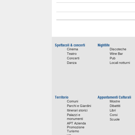
Spettacoli & concerti
Nightlife
Cinema
Discoteche
Teatro
Wine Bar
Concerti
Pub
Danza
Locali notturni
Territorio
Appuntamenti Culturali
Comuni
Mostre
Parchi e Giardini
Dibattiti
Itinerari storici
Libri
Palazzi e
Corsi
monumenti
Scuole
APT Azienda
Promozione
Turismo