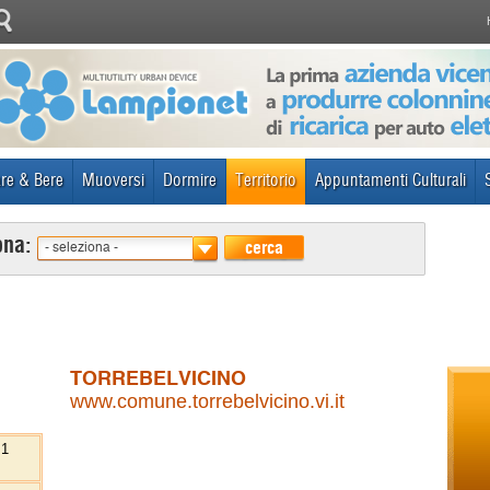
re & Bere
Muoversi
Dormire
Territorio
Appuntamenti Culturali
ona:
cerca
- seleziona -
TORREBELVICINO
www.comune.torrebelvicino.vi.it
 1