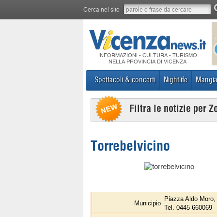
Cerca nel sito
INFORMAZIONI - CULTURA - TURISMO
NELLA PROVINCIA DI VICENZA
Spettacoli & concerti
Nightlife
Mangia
Filtra le notizie per Z
Torrebelvicino
Piazza Aldo Moro,
Municipio
Tel. 0445-660069