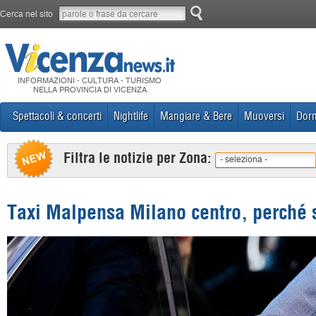
Cerca nel sito
INFORMAZIONI - CULTURA - TURISMO
NELLA PROVINCIA DI VICENZA
Spettacoli & concerti
Nightlife
Mangiare & Bere
Muoversi
Dorm
Filtra le notizie per Zona:
- seleziona -
Taxi Malpensa Milano centro, perché s