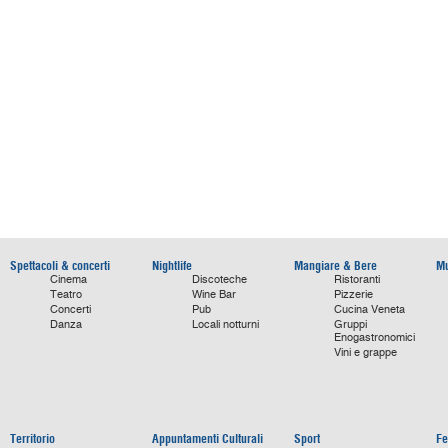
Spettacoli & concerti
Nightlife
Mangiare & Bere
Mu
Cinema
Discoteche
Ristoranti
Teatro
Wine Bar
Pizzerie
Concerti
Pub
Cucina Veneta
Danza
Locali notturni
Gruppi
Enogastronomici
Vini e grappe
Territorio
Appuntamenti Culturali
Sport
Fe