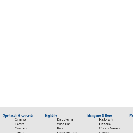
Spettacoli & concerti
Nightlife
Mangiare & Bere
Mu
Cinema
Discoteche
Ristoranti
Teatro
Wine Bar
Pizzerie
Concerti
Pub
Cucina Veneta
Danza
Locali notturni
Gruppi