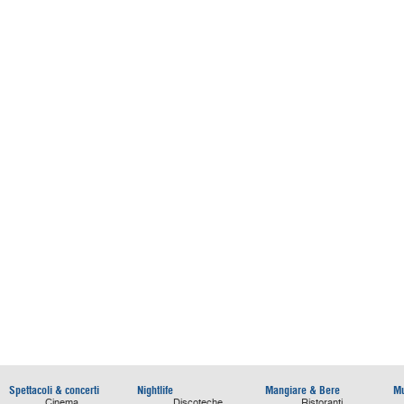
Spettacoli & concerti
Nightlife
Mangiare & Bere
Mu
Cinema
Discoteche
Ristoranti