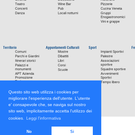
Teatro
Wine Bar
Pizzerie
Concerti
Pub
Cucina Veneta
Danza
Locali notturni
Gruppi
Enogastronomici
Vini e grappe
Territorio
Appuntamenti Culturali
Sport
Fe
Comuni
Mostre
Impianti Sportivi
Parchi e Giardini
Dibattiti
Palestre
Itinerari storici
Libri
Associazioni
sportive
Palazzi e
Corsi
monumenti
Squadre sportive
Scuole
APT Azienda
Avvenimenti
Promozione
Sportivi
Turismo
Tempo libero
Ville
Chiese
Questo sito web utilizza i cookies per
monumentali
migliorare l'esperienza dell'utente. L'utente
Storie di Successo
Focus on
e' consapevole che, se naviga sul nostro
sito web, implicitamente accetta l'utilizzo dei
cookies.
Leggi l'informativa
No
Si