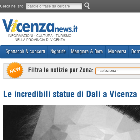
Cerca nel sito
INFORMAZIONI - CULTURA - TURISMO
NELLA PROVINCIA DI VICENZA
Spettacoli & concerti
Nightlife
Mangiare & Bere
Muoversi
Dorm
Filtra le notizie per Zona:
- seleziona -
Le incredibili statue di Dali a Vicenza