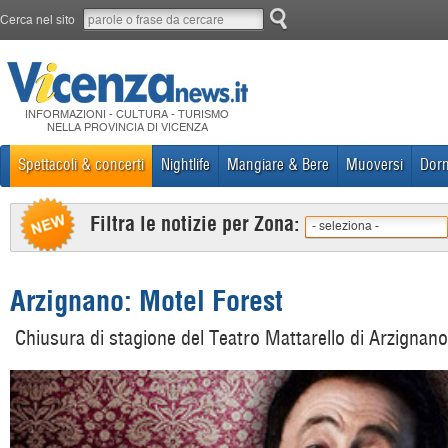
Cerca nel sito
INFORMAZIONI - CULTURA - TURISMO
NELLA PROVINCIA DI VICENZA
Spettacoli & concerti
Nightlife
Mangiare & Bere
Muoversi
Dorm
Filtra le notizie per Zona:
- seleziona -
Arzignano: Motel Forest
Chiusura di stagione del Teatro Mattarello di Arzignan