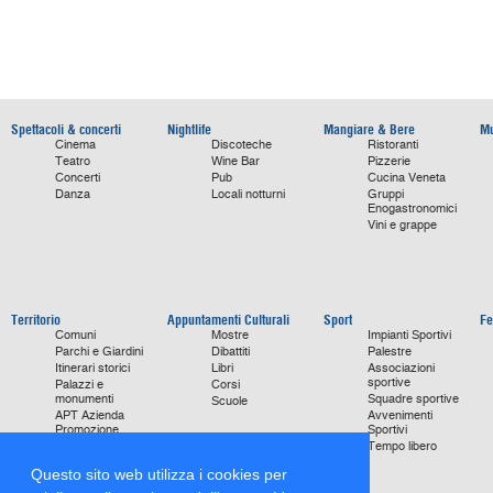
Spettacoli & concerti
Nightlife
Mangiare & Bere
Mu
Cinema
Discoteche
Ristoranti
Teatro
Wine Bar
Pizzerie
Concerti
Pub
Cucina Veneta
Danza
Locali notturni
Gruppi
Enogastronomici
Vini e grappe
Territorio
Appuntamenti Culturali
Sport
Fe
Comuni
Mostre
Impianti Sportivi
Parchi e Giardini
Dibattiti
Palestre
Itinerari storici
Libri
Associazioni
sportive
Palazzi e
Corsi
monumenti
Squadre sportive
Scuole
APT Azienda
Avvenimenti
Promozione
Sportivi
Turismo
Tempo libero
Ville
Questo sito web utilizza i cookies per
Chiese
monumentali