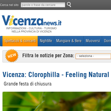
Cerca nel sito
INFORMAZIONI - CULTURA - TURISMO
NELLA PROVINCIA DI VICENZA
Spettacoli & concerti
Nightlife
Mangiare & Bere
Muoversi
Dorm
Filtra le notizie per Zona:
- seleziona -
Vicenza: Clorophilla - Feeling Natural
Grande festa di chiusura