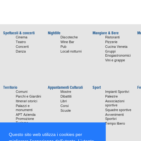
Spettacoli & concerti
Nightlife
Mangiare & Bere
Mu
Cinema
Discoteche
Ristoranti
Teatro
Wine Bar
Pizzerie
Concerti
Pub
Cucina Veneta
Danza
Locali notturni
Gruppi
Enogastronomici
Vini e grappe
Territorio
Appuntamenti Culturali
Sport
Fe
Comuni
Mostre
Impianti Sportivi
Parchi e Giardini
Dibattiti
Palestre
Itinerari storici
Libri
Associazioni
sportive
Palazzi e
Corsi
monumenti
Squadre sportive
Scuole
APT Azienda
Avvenimenti
Promozione
Sportivi
Turismo
Tempo libero
Ville
Chiese
Questo sito web utilizza i cookies per
monumentali