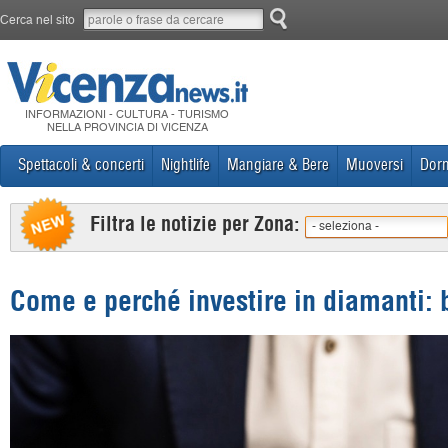
Cerca nel sito
INFORMAZIONI - CULTURA - TURISMO
NELLA PROVINCIA DI VICENZA
Spettacoli & concerti
Nightlife
Mangiare & Bere
Muoversi
Dorm
Filtra le notizie per Zona:
- seleziona -
Come e perché investire in diamanti: 