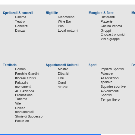
Spettacoli & concerti
Nightlife
Mangiare & Bere
Mu
Cinema
Discoteche
Ristoranti
Teatro
Wine Bar
Pizzerie
Concerti
Pub
Cucina Veneta
Danza
Locali notturni
Gruppi
Enogastronomici
Vini e grappe
Territorio
Appuntamenti Culturali
Sport
Fe
Comuni
Mostre
Impianti Sportivi
Parchi e Giardini
Dibattiti
Palestre
Itinerari storici
Libri
Associazioni
sportive
Palazzi e
Corsi
monumenti
Squadre sportive
Scuole
APT Azienda
Avvenimenti
Promozione
Sportivi
Turismo
Tempo libero
Ville
Chiese
monumentali
Storie di Successo
Focus on