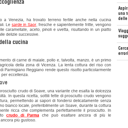
accoglienza
Aspir
una t
delle
 a Venezia, ha trovato terreno fertile anche nella cucina
ali. Le
sarde in Saor
, fresche e sapientemente fritte, vengono
le caramellate, aceto, pinoli e uvetta, risultando in un piatto
Viagg
alle delizie successive.
sugg
 della cucina
Cerca
error
ndimento di carne di maiale, pollo e, talvolta, manzo, è un primo
 agricola della zona di Vicenza. La lenta cottura del riso con
di Parmigiano Reggiano rende questo risotto particolarmente
 per eccellenza.
oave
 al prosciutto crudo di Soave, una variante che esalta la dolcezza
lità. In questa ricetta, sottili fette di prosciutto crudo vengono
cottura, permettendo ai sapori di fondersi delicatamente senza
vino bianco locale, preferibilmente un Soave, durante la cottura
ente ricca che complementa perfettamente il prosciutto. In
utto
crudo di Parma
che può esaltare ancora di più le
o ancora più gustoso.