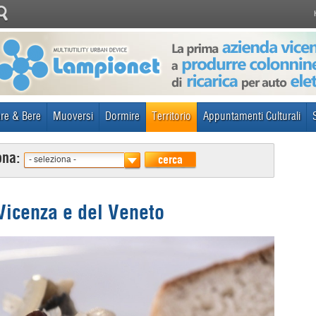
re & Bere
Muoversi
Dormire
Territorio
Appuntamenti Culturali
ona:
cerca
- seleziona -
 Vicenza e del Veneto