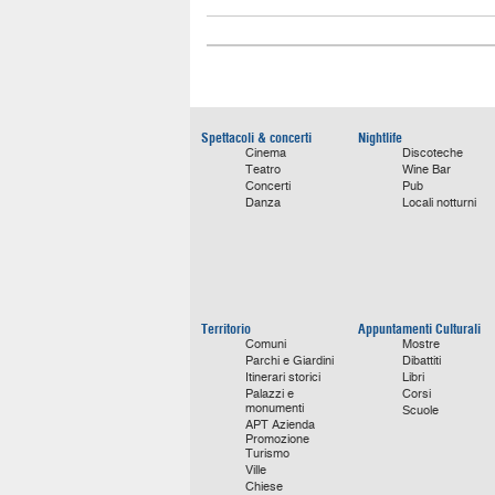
Spettacoli & concerti
Nightlife
Cinema
Discoteche
Teatro
Wine Bar
Concerti
Pub
Danza
Locali notturni
Territorio
Appuntamenti Culturali
Comuni
Mostre
Parchi e Giardini
Dibattiti
Itinerari storici
Libri
Palazzi e
Corsi
monumenti
Scuole
APT Azienda
Promozione
Turismo
Ville
Chiese