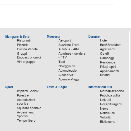
Mangiare & Bere
Muoversi
Dormire
Ristoranti
Aeroporti
Hotel
Pizzerie
Stazione Treni
Bed&Breakfast
Cucina Veneta
Autobus - AIM
Agriturismi
Gruppi
Autolinee - corriere
Ostelli
Enogastronomici
- FTV
Campeggi
Vini e grappe
Taxi
Residence
Noleggio bici
Rifugi alpini
Autonoleggio
Appartamenti
Autoservizi
turistici
Agenzie Viaggi
Sport
Feste & Sagre
Informazioni utili
Impianti Sportivi
Mercati all'aperto
Palestre
Pubblica utilità
Associazioni
Link utili
sportive
Recapiti urgenti
Squadre sportive
News
Avvenimenti
Notizie utili
Sportivi
Viabilità
Tempo libero
Biblioteche