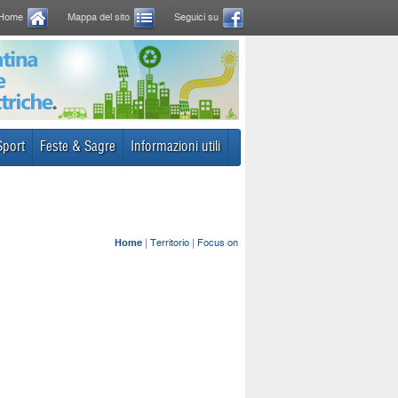
Home
Mappa del sito
Seguici su
Sport
Feste & Sagre
Informazioni utili
Home
|
Territorio
|
Focus on