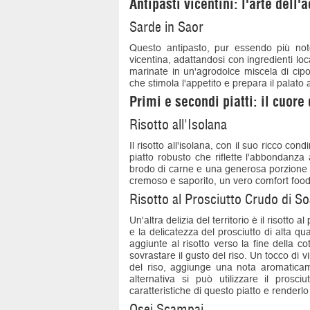
Antipasti vicentini: l'arte dell'
Sarde in Saor
Questo antipasto, pur essendo più noto
vicentina, adattandosi con ingredienti loc
marinate in un'agrodolce miscela di cipol
che stimola l'appetito e prepara il palato 
Primi e secondi piatti: il cuore
Risotto all'Isolana
Il risotto all'isolana, con il suo ricco co
piatto robusto che riflette l'abbondanza
brodo di carne e una generosa porzione 
cremoso e saporito, un vero comfort food
Risotto al Prosciutto Crudo di S
Un'altra delizia del territorio è il risotto
e la delicatezza del prosciutto di alta qua
aggiunte al risotto verso la fine della 
sovrastare il gusto del riso. Un tocco di 
del riso, aggiunge una nota aromaticam
alternativa si può utilizzare il prosci
caratteristiche di questo piatto e renderl
Osei Scampai