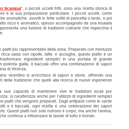
ei Scampai
", o piccoli uccelli fritti, sono una ricetta storica di
re e la sua preparazione particolare. I piccoli uccelli, come
e aromatiche, avvolti in fette sottili di pancetta o lardo, e poi
 piatto ricco e aromatico, spesso accompagnato da una insalata
ppresenta una fusione di tradizioni culinarie che rispecchia il
e.
i piatti più rappresentativi della zona. Preparato con merluzzo
icca salsa con cipolle, latte, e acciughe, questo piatto è un
rasformare ingredienti semplici in una portata di grande
on polenta gialla, il baccalà offre una combinazione di sapori
aria di Vicenza.
ario vicentino si arricchisce di sapori e storie, offrendo una
ti della tradizione che quelli alla ricerca di nuove esperienze
a sua capacità di mantenere vive le tradizioni locali pur
za: si caratterizza anche per l’utilizzo di ingredienti semplici
dei piatti che vengono preparati. Dagli antipasti come le sarde
sotti e il baccalà, ogni ricetta è una celebrazione dei sapori
eto. Questi piatti non solo nutrono il corpo, ma anche l'anima,
he continua a influenzare le tavole di tutto il mondo.