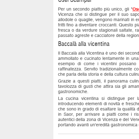
Per un secondo piatto più unico, gli "
Os
Vicenza che si distingue per il suo sapo
allodole o quaglie, vengono marinati in erb
fritti fino a diventare croccanti. Questo
fresca o da verdure stagionali saltate, ra
passato agreste e cacciatore della region
Baccalà alla vicentina
Il Baccalà alla Vicentina è uno dei second
ammollato e cucinato lentamente in una r
esempio di come i vicentini possano t
raffinatezza. Servito tradizionalmente c
che parla della storia e della cultura culin
Grazie a questi piatti, il panorama culin
tavolozza di gusti che attira sia gli aman
gastronomiche.
La cucina vicentina si distingue per l
introducendo elementi di novità e freschez
che sono in grado di esaltare la qualità 
in Saor, per arrivare a piatti come i ri
autentici della zona di Vicenza e del Ven
portando avanti un'eredità gastronomica c