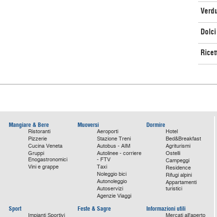
Verd
Dolci
Ricet
Mangiare & Bere
Muoversi
Dormire
Ristoranti
Aeroporti
Hotel
Pizzerie
Stazione Treni
Bed&Breakfast
Cucina Veneta
Autobus - AIM
Agriturismi
Gruppi
Autolinee - corriere
Ostelli
Enogastronomici
- FTV
Campeggi
Vini e grappe
Taxi
Residence
Noleggio bici
Rifugi alpini
Autonoleggio
Appartamenti
Autoservizi
turistici
Agenzie Viaggi
Sport
Feste & Sagre
Informazioni utili
Impianti Sportivi
Mercati all'aperto