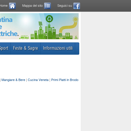
Home
Mappa del sito
Seguici su
Sport
Feste & Sagre
Informazioni utili
|
Mangiare & Bere
|
Cucina Veneta
|
Primi Piatti in Brodo