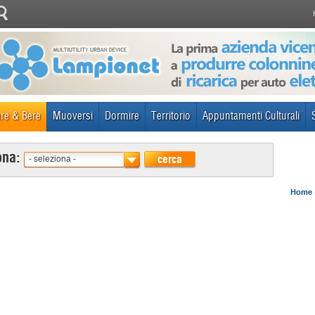
re & Bere
Muoversi
Dormire
Territorio
Appuntamenti Culturali
ona:
cerca
- seleziona -
Home