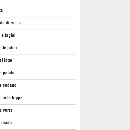
ta
to di zucca
 e fagioli
e fegatini
al latte
e patate
 e sedano
con le trippe
e verze
 coada