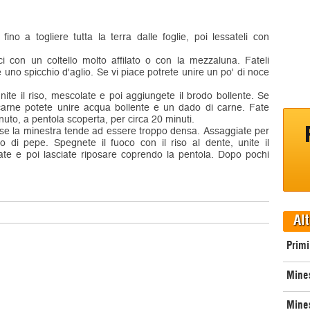
 fino a togliere tutta la terra dalle foglie, poi lessateli con
naci con un coltello molto affilato o con la mezzaluna. Fateli
 uno spicchio d'aglio. Se vi piace potrete unire un po' di noce
nite il riso, mescolate e poi aggiungete il brodo bollente. Se
carne potete unire acqua bollente e un dado di carne. Fate
nuto, a pentola scoperta, per circa 20 minuti.
se la minestra tende ad essere troppo densa. Assaggiate per
o di pepe. Spegnete il fuoco con il riso al dente, unite il
ate e poi lasciate riposare coprendo la pentola. Dopo pochi
Alt
Primi
Mines
Mine