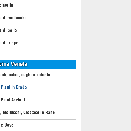
ciatella
 di molluschi
 di pollo
 di trippe
cina Veneta
asti, salse, sughi e polenta
 Piatti in Brodo
Piatti Asciutti
, Molluschi, Crostacei e Rane
 e Uova