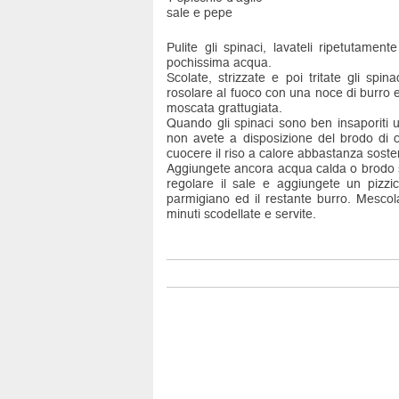
sale e pepe
Pulite gli spinaci, lavateli ripetutamente
pochissima acqua.
Scolate, strizzate e poi tritate gli spi
rosolare al fuoco con una noce di burro e
moscata grattugiata.
Quando gli spinaci sono ben insaporiti u
non avete a disposizione del brodo di 
cuocere il riso a calore abbastanza soste
Aggiungete ancora acqua calda o brodo 
regolare il sale e aggiungete un pizzic
parmigiano ed il restante burro. Mescol
minuti scodellate e servite.