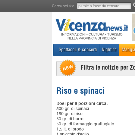
Cerca nel sito
INFORMAZIONI - CULTURA - TURISMO
NELLA PROVINCIA DI VICENZA
Spettacoli & concerti
Nightlife
Mangia
Filtra le notizie per Z
Riso e spinaci
Dosi per 6 porzioni circa:
500 gr. di spinaci
150 gr. di riso
50 gr. di burro
50 gr. di formaggio grattugiato
1,5 lt. di brodo
1 spicchio d'aglio