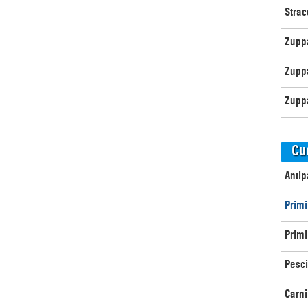
Strac
Zuppa
Zuppa
Zuppa
Cu
Antip
Primi
Primi 
Pesci
Carni