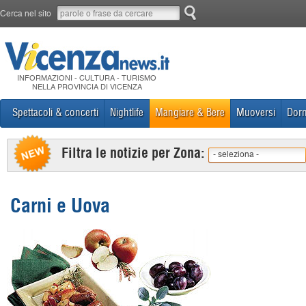
Cerca nel sito
INFORMAZIONI - CULTURA - TURISMO
NELLA PROVINCIA DI VICENZA
Spettacoli & concerti
Nightlife
Mangiare & Bere
Muoversi
Dorm
Filtra le notizie per Zona:
- seleziona -
Carni e Uova