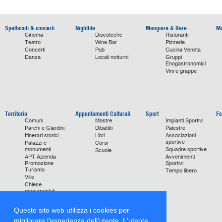
Spettacoli & concerti
Nightlife
Mangiare & Bere
Mu
Cinema
Discoteche
Ristoranti
Teatro
Wine Bar
Pizzerie
Concerti
Pub
Cucina Veneta
Danza
Locali notturni
Gruppi
Enogastronomici
Vini e grappe
Territorio
Appuntamenti Culturali
Sport
Fe
Comuni
Mostre
Impianti Sportivi
Parchi e Giardini
Dibattiti
Palestre
Itinerari storici
Libri
Associazioni
sportive
Palazzi e
Corsi
monumenti
Squadre sportive
Scuole
APT Azienda
Avvenimenti
Promozione
Sportivi
Turismo
Tempo libero
Ville
Chiese
monumentali
Storie di Successo
Focus on
Questo sito web utilizza i cookies per
migliorare l'esperienza dell'utente. L'utente