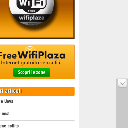
ri articoli
 e Uova
i misti
ne bollito