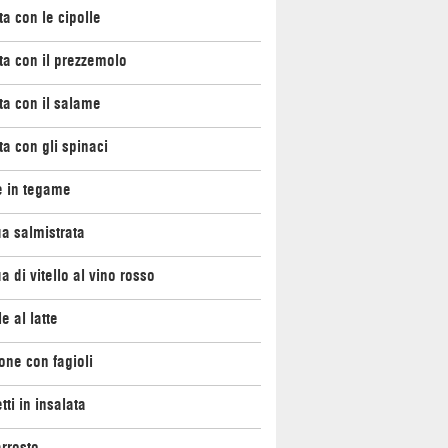
ata con le cipolle
ata con il prezzemolo
ata con il salame
ata con gli spinaci
e in tegame
a salmistrata
a di vitello al vino rosso
e al latte
ne con fagioli
tti in insalata
rrosto