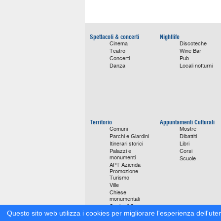
Spettacoli & concerti
Nightlife
Cinema
Discoteche
Teatro
Wine Bar
Concerti
Pub
Danza
Locali notturni
Territorio
Appuntamenti Culturali
Comuni
Mostre
Parchi e Giardini
Dibattiti
Itinerari storici
Libri
Palazzi e
Corsi
monumenti
Scuole
APT Azienda
Promozione
Turismo
Ville
Chiese
monumentali
Storie di Successo
Questo sito web utilizza i cookies per migliorare l'esperienza dell'ute
Focus on