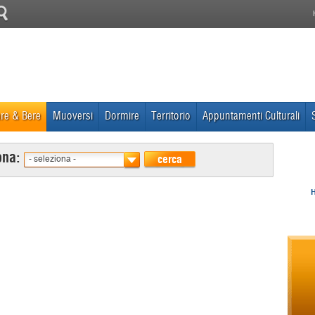
re & Bere
Muoversi
Dormire
Territorio
Appuntamenti Culturali
ona:
cerca
- seleziona -