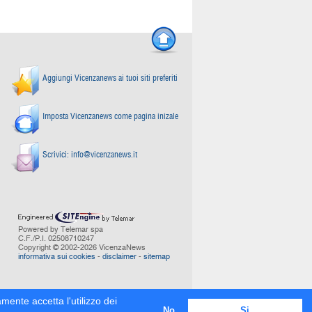
Aggiungi Vicenzanews ai tuoi siti preferiti
Imposta Vicenzanews come pagina inizale
Scrivici:
info@vicenzanews.it
Powered by Telemar spa
C.F./P.I. 02508710247
Copyright © 2002-2026 VicenzaNews
informativa sui cookies
-
disclaimer
-
sitemap
mente accetta l'utilizzo dei
No
Si