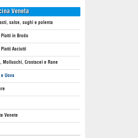
cina Veneta
asti, salse, sughi e polenta
 Piatti in Brodo
Piatti Asciutti
, Molluschi, Crostacei e Rane
 e Uova
ure
te Venete