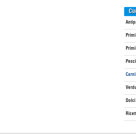
Cu
Antip
Primi
Primi 
Pesci
Carni
Verd
Dolci
Ricet