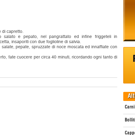
 di capretto.
to salato e pepato, nel pangrattato ed infine friggeteli in
etta, insaporiti con due foglioline di salvia.
, salate, pepate, spruzzate di noce moscata ed innaffiate con
to, fate cuocere per circa 40 minuti, ricordando ogni tanto di
Alt
Carni
Bollit
Cappo