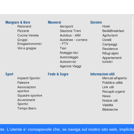
Mangiare & Bere
Muoversi
Dormire
Ristoranti
Aeroporti
Hotel
Pizzerie
Stazione Treni
Bed&Breakfast
Cucina Veneta
Autobus - AIM
Agriturismi
Gruppi
Autolinee - corriere
Ostelli
Enogastronomici
- FTV
Campeggi
Vini e grappe
Taxi
Residence
Noleggio bici
Rifugi alpini
Autonoleggio
Appartamenti
Autoservizi
turistici
Agenzie Viaggi
Sport
Feste & Sagre
Informazioni utili
Impianti Sportivi
Mercati all'aperto
Palestre
Pubblica utilità
Associazioni
Link utili
sportive
Recapiti urgenti
Squadre sportive
News
Avvenimenti
Notizie utili
Sportivi
Viabilità
Tempo libero
Biblioteche
nte. L'utente e' consapevole che, se naviga sul nostro sito web, implicita