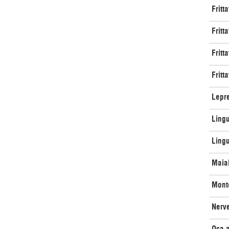
Fritt
Fritt
Fritt
Fritt
Lepr
Lingu
Lingu
Maial
Monto
Nerve
Oca a