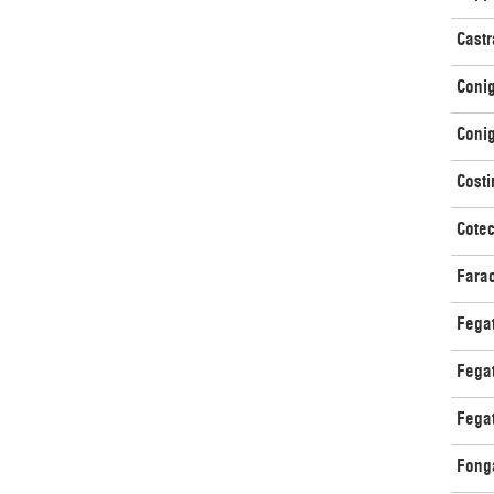
Castr
Conig
Conigl
Costi
Cotec
Farao
Fegat
Fegat
Fegat
Fong