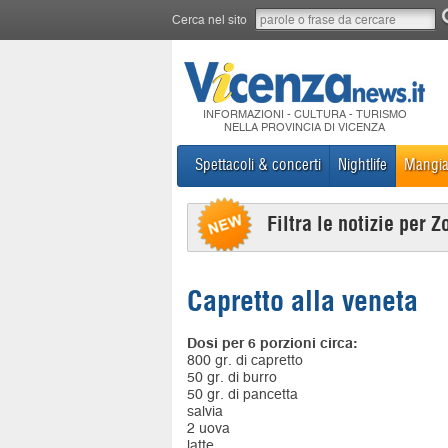
Cerca nel sito
INFORMAZIONI - CULTURA - TURISMO
NELLA PROVINCIA DI VICENZA
Spettacoli & concerti
Nightlife
Mangia
Filtra le notizie per Z
Capretto alla veneta
Dosi per 6 porzioni circa:
800 gr. di capretto
50 gr. di burro
50 gr. di pancetta
salvia
2 uova
latte