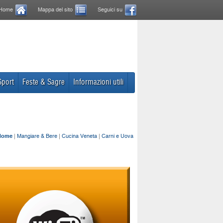
Home
Mappa del sito
Seguici su
Sport
Feste & Sagre
Informazioni utili
Home
|
Mangiare & Bere
|
Cucina Veneta
|
Carni e Uova