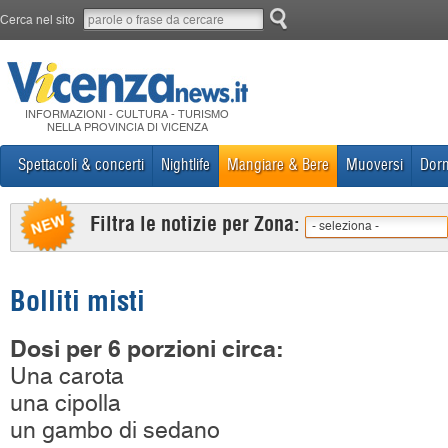
Cerca nel sito
INFORMAZIONI - CULTURA - TURISMO
NELLA PROVINCIA DI VICENZA
Spettacoli & concerti
Nightlife
Mangiare & Bere
Muoversi
Dorm
Filtra le notizie per Zona:
- seleziona -
Bolliti misti
Dosi per 6 porzioni circa:
Una carota
una cipolla
un gambo di sedano