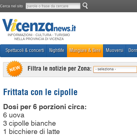
Cerca nel sito
INFORMAZIONI - CULTURA - TURISMO
NELLA PROVINCIA DI VICENZA
Spettacoli & concerti
Nightlife
Mangiare & Bere
Muoversi
Dorm
Filtra le notizie per Zona:
- seleziona -
Frittata con le cipolle
Dosi per 6 porzioni circa:
6 uova
3 cipolle bianche
1 bicchiere di latte