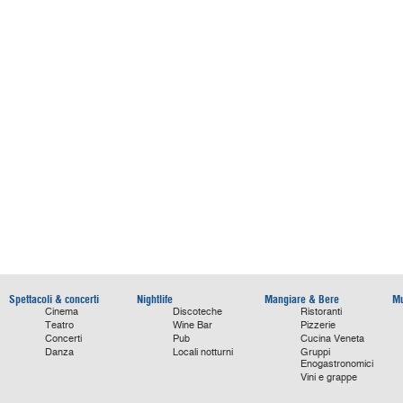
Spettacoli & concerti
Nightlife
Mangiare & Bere
Mu
Cinema
Discoteche
Ristoranti
Teatro
Wine Bar
Pizzerie
Concerti
Pub
Cucina Veneta
Danza
Locali notturni
Gruppi
Enogastronomici
Vini e grappe