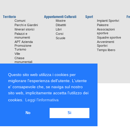
Territorio
Appuntamenti Culturali
Sport
Fe
Comuni
Mostre
Impianti Sportivi
Parchi e Giardini
Dibattiti
Palestre
Itinerari storici
Libri
Associazioni
sportive
Palazzi e
Corsi
monumenti
Squadre sportive
Scuole
APT Azienda
Avvenimenti
Promozione
Sportivi
Turismo
Tempo libero
Ville
Chiese
monumentali
Storie di Successo
Focus on
Questo sito web utilizza i cookies per
migliorare l'esperienza dell'utente. L'utente
e' consapevole che, se naviga sul nostro
sito web, implicitamente accetta l'utilizzo dei
cookies.
Leggi l'informativa
No
Si