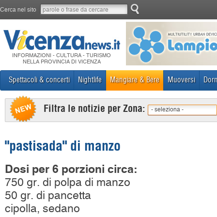
Cerca nel sito
INFORMAZIONI - CULTURA - TURISMO
NELLA PROVINCIA DI VICENZA
Spettacoli & concerti
Nightlife
Mangiare & Bere
Muoversi
Dorm
Filtra le notizie per Zona:
- seleziona -
"pastisada" di manzo
Dosi per 6 porzioni circa:
750 gr. di polpa di manzo
50 gr. di pancetta
cipolla, sedano