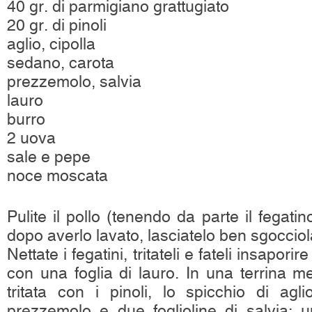
40 gr. di parmigiano grattugiato
20 gr. di pinoli
aglio, cipolla
sedano, carota
prezzemolo, salvia
lauro
burro
2 uova
sale e pepe
noce moscata
Pulite il pollo (tenendo da parte il fegati
dopo averlo lavato, lasciatelo ben sgocciol
Nettate i fegatini, tritateli e fateli insapori
con una foglia di lauro. In una terrina m
tritata con i pinoli, lo spicchio di agl
prezzemolo e due foglioline di salvia; un