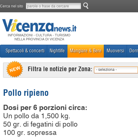
Cerca nel sito
INFORMAZIONI - CULTURA - TURISMO
NELLA PROVINCIA DI VICENZA
Spettacoli & concerti
Nightlife
Mangiare & Bere
Muoversi
Dorm
Filtra le notizie per Zona:
- seleziona -
Pollo ripieno
Dosi per 6 porzioni circa:
Un pollo da 1,500 kg.
50 gr. di fegatini di pollo
100 gr. sopressa