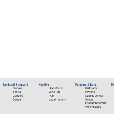
Spettacoli & concerti
Nightlife
Mangiare & Bere
Mu
Cinema
Discoteche
Ristoranti
Teatro
Wine Bar
Pizzerie
Concerti
Pub
Cucina Veneta
Danza
Locali notturni
Gruppi
Enogastronomici
Vini e grappe