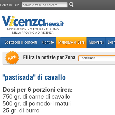
Cerca nel sito
INFORMAZIONI - CULTURA - TURISMO
NELLA PROVINCIA DI VICENZA
Spettacoli & concerti
Nightlife
Mangiare & Bere
Muoversi
Dorm
Filtra le notizie per Zona:
- seleziona -
"pastisada" di cavallo
Dosi per 6 porzioni circa:
750 gr. di carne di cavallo
500 gr. di pomodori maturi
25 gr. di burro