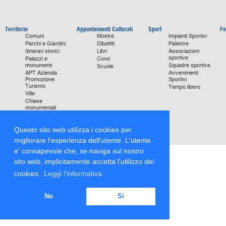
Territorio
Appuntamenti Culturali
Sport
Fe
Comuni
Mostre
Impianti Sportivi
Parchi e Giardini
Dibattiti
Palestre
Itinerari storici
Libri
Associazioni
sportive
Palazzi e
Corsi
monumenti
Squadre sportive
Scuole
APT Azienda
Avvenimenti
Promozione
Sportivi
Turismo
Tempo libero
Ville
Chiese
monumentali
Storie di Successo
Focus on
Questo sito web utilizza i cookies per
migliorare l'esperienza dell'utente. L'utente
e' consapevole che, se naviga sul nostro
sito web, implicitamente accetta l'utilizzo dei
cookies.
Leggi l'informativa
No
Si