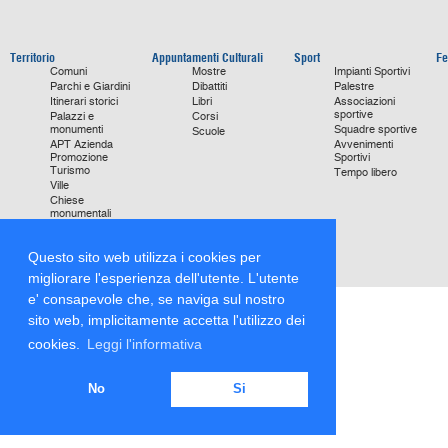
Territorio
Appuntamenti Culturali
Sport
Fe
Comuni
Mostre
Impianti Sportivi
Parchi e Giardini
Dibattiti
Palestre
Itinerari storici
Libri
Associazioni
sportive
Palazzi e
Corsi
monumenti
Squadre sportive
Scuole
APT Azienda
Avvenimenti
Promozione
Sportivi
Turismo
Tempo libero
Ville
Chiese
monumentali
Storie di Successo
Focus on
Questo sito web utilizza i cookies per
migliorare l'esperienza dell'utente. L'utente
e' consapevole che, se naviga sul nostro
sito web, implicitamente accetta l'utilizzo dei
cookies.
Leggi l'informativa
No
Si