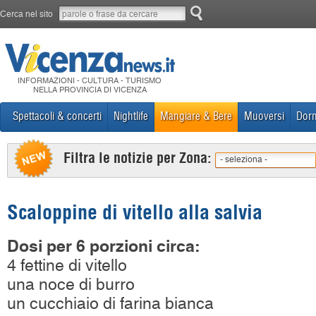
Cerca nel sito
INFORMAZIONI - CULTURA - TURISMO
NELLA PROVINCIA DI VICENZA
Spettacoli & concerti
Nightlife
Mangiare & Bere
Muoversi
Dorm
Filtra le notizie per Zona:
- seleziona -
Scaloppine di vitello alla salvia
Dosi per 6 porzioni circa:
4 fettine di vitello
una noce di burro
un cucchiaio di farina bianca