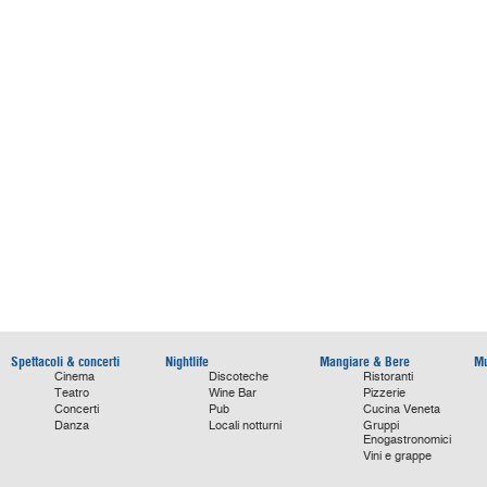
Spettacoli & concerti
Nightlife
Mangiare & Bere
Mu
Cinema
Discoteche
Ristoranti
Teatro
Wine Bar
Pizzerie
Concerti
Pub
Cucina Veneta
Danza
Locali notturni
Gruppi
Enogastronomici
Vini e grappe