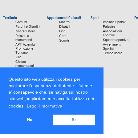
Territorio
Appuntamenti Culturali
Sport
Fe
Comuni
Mostre
Impianti Sportivi
Parchi e Giardini
Dibattiti
Palestre
Itinerari storici
Libri
Associazioni
sportive
Palazzi e
Corsi
monumenti
Squadre sportive
Scuole
APT Azienda
Avvenimenti
Promozione
Sportivi
Turismo
Tempo libero
Ville
Chiese
monumentali
Storie di Successo
Focus on
Questo sito web utilizza i cookies per
migliorare l'esperienza dell'utente. L'utente
e' consapevole che, se naviga sul nostro
sito web, implicitamente accetta l'utilizzo dei
cookies.
Leggi l'informativa
No
Si