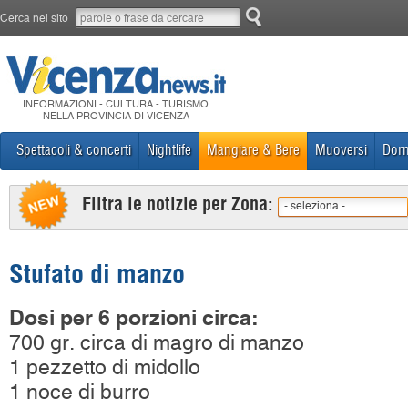
Cerca nel sito
INFORMAZIONI - CULTURA - TURISMO
NELLA PROVINCIA DI VICENZA
Spettacoli & concerti
Nightlife
Mangiare & Bere
Muoversi
Dorm
Filtra le notizie per Zona:
- seleziona -
Stufato di manzo
Dosi per 6 porzioni circa:
700 gr. circa di magro di manzo
1 pezzetto di midollo
1 noce di burro