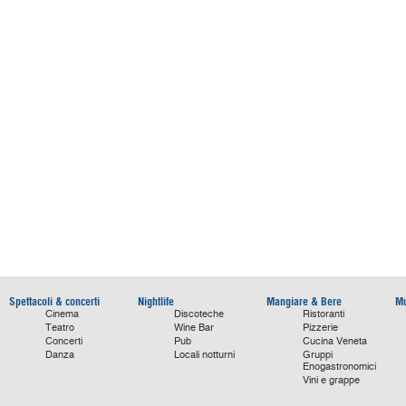
Spettacoli & concerti
Nightlife
Mangiare & Bere
Mu
Cinema
Discoteche
Ristoranti
Teatro
Wine Bar
Pizzerie
Concerti
Pub
Cucina Veneta
Danza
Locali notturni
Gruppi
Enogastronomici
Vini e grappe