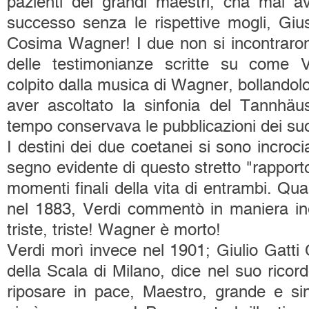
pazienti dei grandi maestri, cha mai a
successo senza le rispettive mogli, Giu
Cosima Wagner! I due non si incontrar
delle testimonianze scritte su come V
colpito dalla musica di Wagner, bollando
aver ascoltato la sinfonia del Tannhäu
tempo conservava le pubblicazioni dei suoi
I destini dei due coetanei si sono incrocia
segno evidente di questo stretto "rapporto
momenti finali della vita di entrambi. 
nel 1883, Verdi commentò in maniera ine
triste, triste! Wagner è morto!
Verdi morì invece nel 1901; Giulio Gatti
della Scala di Milano, dice nel suo ricor
riposare in pace, Maestro, grande e si