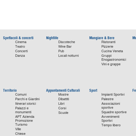
Spettacoli & concerti
Nightlife
Mangiare & Bere
Mu
Cinema
Discoteche
Ristoranti
Teatro
Wine Bar
Pizzerie
Concerti
Pub
Cucina Veneta
Danza
Locali notturni
Gruppi
Enogastronomici
Vini e grappe
Territorio
Appuntamenti Culturali
Sport
Fe
Comuni
Mostre
Impianti Sportivi
Parchi e Giardini
Dibattiti
Palestre
Itinerari storici
Libri
Associazioni
sportive
Palazzi e
Corsi
monumenti
Squadre sportive
Scuole
APT Azienda
Avvenimenti
Promozione
Sportivi
Turismo
Tempo libero
Ville
Chiese