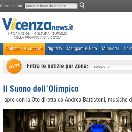
Cerca nel sito
INFORMAZIONI - CULTURA - TURISMO
NELLA PROVINCIA DI VICENZA
Spettacoli & concerti
Nightlife
Mangiare & Bere
Muoversi
Dorm
Filtra le notizie per Zona:
- seleziona -
Il Suono dell’Olimpico
apre con la Oto diretta da Andrea Battistoni, musiche 