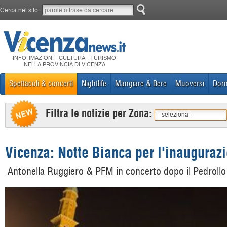
Cerca nel sito
INFORMAZIONI - CULTURA - TURISMO
NELLA PROVINCIA DI VICENZA
Spettacoli & concerti
Nightlife
Mangiare & Bere
Muoversi
Dorm
Filtra le notizie per Zona:
- seleziona -
Vicenza: Notte Bianca per l'inauguraz
Antonella Ruggiero & PFM in concerto dopo il Pedroll