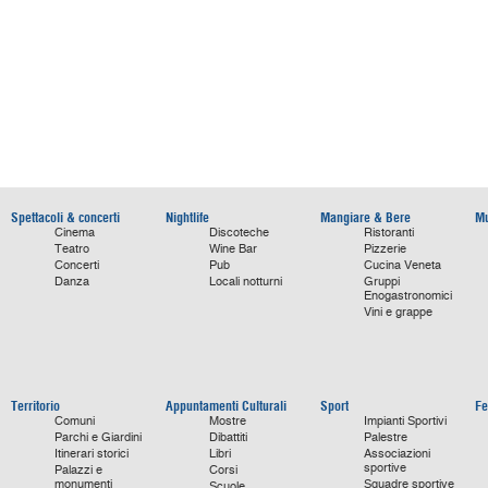
Spettacoli & concerti
Nightlife
Mangiare & Bere
Mu
Cinema
Discoteche
Ristoranti
Teatro
Wine Bar
Pizzerie
Concerti
Pub
Cucina Veneta
Danza
Locali notturni
Gruppi
Enogastronomici
Vini e grappe
Territorio
Appuntamenti Culturali
Sport
Fe
Comuni
Mostre
Impianti Sportivi
Parchi e Giardini
Dibattiti
Palestre
Itinerari storici
Libri
Associazioni
sportive
Palazzi e
Corsi
monumenti
Squadre sportive
Scuole