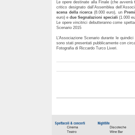
Le opere destinate alla Finale (che avverrà 
critico designato dall’Assemblea dell’Asso
scena della ricerca
Premi
(8.000 euro), un
due Segnalazioni speciali
euro) e
(1.000 eu
Le opere vincitrici debutteranno come spett
Scenario 2015
L'Associazione Scenario durante le quindici 
sono stati presentati pubblicamente con circa 
Fotografia di Riccardo Turco Liveri.
Spettacoli & concerti
Nightlife
Cinema
Discoteche
Teatro
Wine Bar