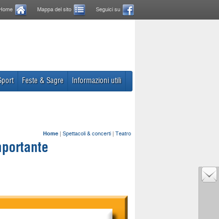
Home
Mappa del sito
Seguici su
Sport
Feste & Sagre
Informazioni utili
Home
|
Spettacoli & concerti
|
Teatro
mportante