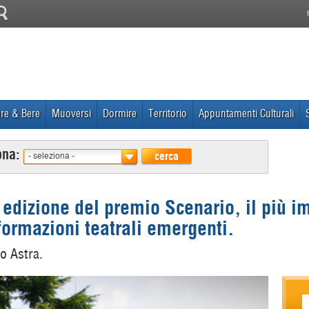
re & Bere
Muoversi
Dormire
Territorio
Appuntamenti Culturali
ona:
cerca
- seleziona -
edizione del premio Scenario, il più i
formazioni teatrali emergenti.
ro Astra.