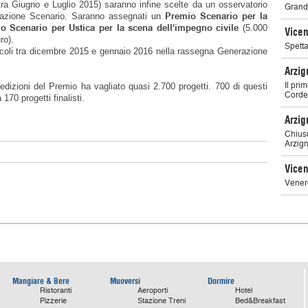
tra Giugno e Luglio 2015) saranno infine scelte da un osservatorio
Grande
Premio Scenario per la
ciazione Scenario. Saranno assegnati un
o Scenario per Ustica per la scena dell'impegno civile
(5.000
Vicen
ro).
Spetta
acoli tra dicembre 2015 e gennaio 2016 nella rassegna Generazione
Arzig
Il pri
edizioni del Premio ha vagliato quasi 2.700 progetti. 700 di questi
Cordel
170 progetti finalisti.
Arzig
Chiusu
Arzig
Vicen
Vener
Mangiare & Bere
Muoversi
Dormire
Ristoranti
Aeroporti
Hotel
Pizzerie
Stazione Treni
Bed&Breakfast