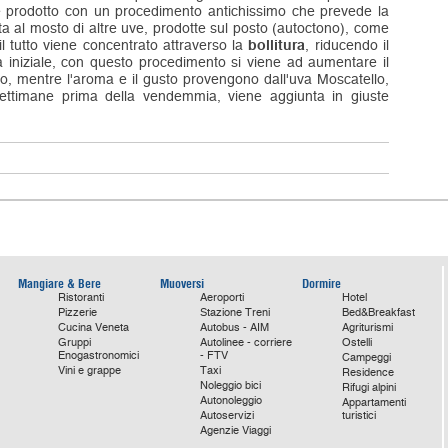
 prodotto con un procedimento antichissimo che prevede la
ata al mosto di altre uve, prodotte sul posto (autoctono), come
il tutto viene concentrato attraverso la
bollitura
, riducendo il
ra iniziale, con questo procedimento si viene ad aumentare il
o, mentre l'aroma e il gusto provengono dall'uva Moscatello,
ttimane prima della vendemmia, viene aggiunta in giuste
Mangiare & Bere
Muoversi
Dormire
Ristoranti
Aeroporti
Hotel
Pizzerie
Stazione Treni
Bed&Breakfast
Cucina Veneta
Autobus - AIM
Agriturismi
Gruppi
Autolinee - corriere
Ostelli
Enogastronomici
- FTV
Campeggi
Vini e grappe
Taxi
Residence
Noleggio bici
Rifugi alpini
Autonoleggio
Appartamenti
Autoservizi
turistici
Agenzie Viaggi