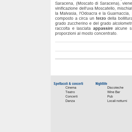
Saracena, (Moscato di Saracena), viene
vinificazione dell'uva Moscatello, mischi
la Malvasia, l'Odoacra e la Guarnaccia, 
composto a circa un
terzo
della bollitu
grado zuccherino e del grado alcolometr
raccolta e lasciata
appassire
alcune se
proporzioni al mosto concentrato.
Spettacoli & concerti
Nightlife
Cinema
Discoteche
Teatro
Wine Bar
Concerti
Pub
Danza
Locali notturni