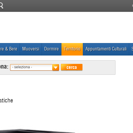
re & Bere
Muoversi
Dormire
Territorio
Appuntamenti Culturali
ona:
cerca
- seleziona -
atiche