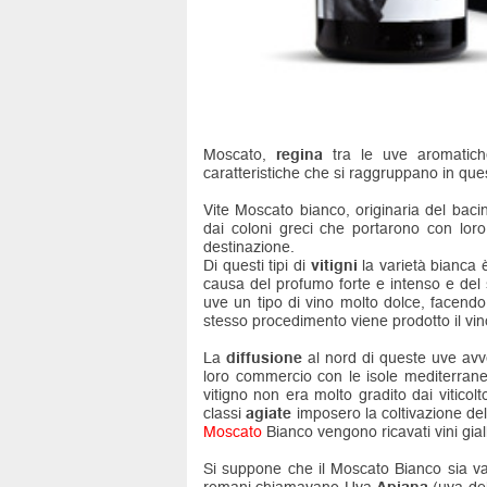
Moscato,
regina
tra le uve aromatiche
caratteristiche che si raggruppano in quest
Vite Moscato bianco, originaria del bacin
dai coloni greci che portarono con loro s
destinazione.
Di questi tipi di
vitigni
la varietà bianca 
causa del profumo forte e intenso e del 
uve un tipo di vino molto dolce, facendo 
stesso procedimento viene prodotto il vi
La
diffusione
al nord di queste uve avv
loro commercio con le isole mediterranee
vitigno non era molto gradito dai viticolto
classi
agiate
imposero la coltivazione del
Moscato
Bianco vengono ricavati vini gial
Si suppone che il Moscato Bianco sia v