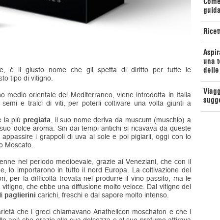
Come 
guida
Ricet
Aspir
una t
delle
, è il giusto nome che gli spetta di diritto per tutte le
o tipo di vitigno.
Viagg
o medio orientale del Mediterraneo, viene introdotta in Italia
sugg
emi e tralci di viti, per poterli coltivare una volta giunti a
è la più
pregiata
, il suo nome deriva da muscum (muschio) a
suo dolce aroma. Sin dai tempi antichi si ricavava da queste
appassire i grappoli di uva al sole e poi pigiarli, oggi con lo
no Moscato.
enne nel periodo medioevale, grazie ai Veneziani, che con il
, lo importarono in tutto il nord Europa. La coltivazione del
ri, per la difficoltà trovata nel produrre il vino passito, ma le
 vitigno, che ebbe una diffusione molto veloce. Dal vitigno del
li
paglierini
carichi, freschi e dal sapore molto intenso.
arietà che i greci chiamavano Anathelicon moschaton e che i