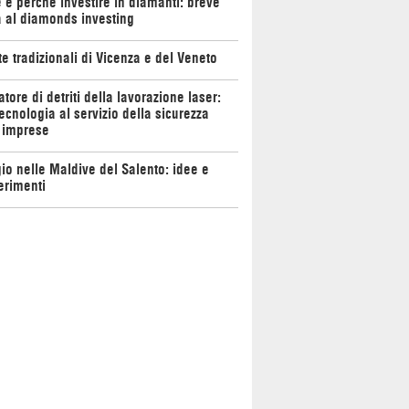
e perché investire in diamanti: breve
 al diamonds investing
te tradizionali di Vicenza e del Veneto
atore di detriti della lavorazione laser:
ecnologia al servizio della sicurezza
 imprese
io nelle Maldive del Salento: idee e
erimenti