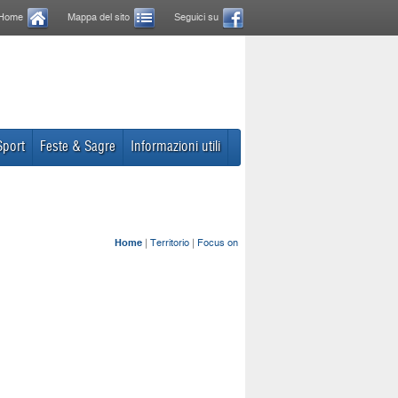
Home
Mappa del sito
Seguici su
Sport
Feste & Sagre
Informazioni utili
Home
|
Territorio
|
Focus on