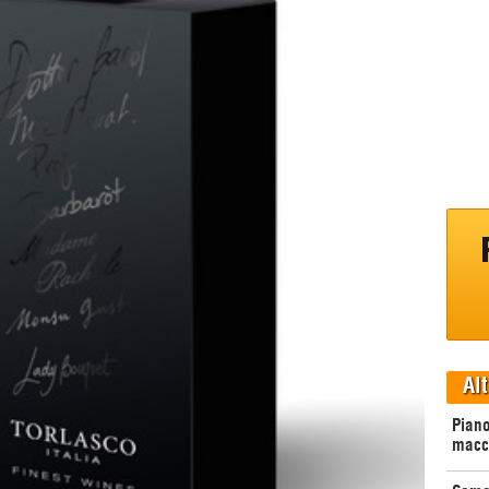
Alt
Piano
macc