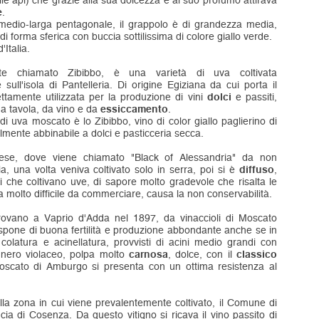
le api) che grazie alla sua dolcezza e al suo profumo attirava
e
.
 medio-larga pentagonale, il grappolo è di grandezza media,
i forma sferica con buccia sottilissima di colore giallo verde.
'Italia.
te chiamato Zibibbo, è una varietà di uva coltivata
 sull'isola di Pantelleria. Di origine Egiziana da cui porta il
tamente utilizzata per la produzione di vini
dolci
e passiti,
da tavola, da vino e da
essiccamento
.
di uva moscato è lo Zibibbo, vino di color giallo paglierino di
ilmente abbinabile a dolci e pasticceria secca.
ese, dove viene chiamato "Black of Alessandria" da non
, una volta veniva coltivato solo in serra, poi si è
diffuso
,
 che coltivano uve, di sapore molto gradevole che risalta le
a molto difficile da commerciare, causa la non conservabilità.
rovano a Vaprio d'Adda nel 1897, da vinaccioli di Moscato
dispone di buona fertilità e produzione abbondante anche se in
olatura e acinellatura, provvisti di acini medio grandi con
 nero violaceo, polpa molto
carnosa
, dolce, con il
classico
oscato di Amburgo si presenta con un ottima resistenza al
la zona in cui viene prevalentemente coltivato, il Comune di
ncia di Cosenza. Da questo vitigno si ricava il vino passito di