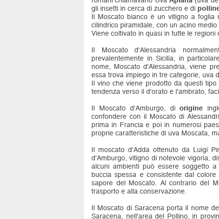
romani chiamavano Uva
Apiana
(uva del
gli insetti in cerca di zucchero e di
pollin
Il Moscato bianco è un vitigno a foglia
cilindrico piramidale, con un acino medio d
Viene coltivato in quasi in tutte le regioni d
Il Moscato d'Alessandria normalmen
prevalentemente in Sicilia, in particolare
nome, Moscato d'Alessandria, viene pret
essa trova impiego in tre categorie, uva 
Il vino che viene prodotto da questi tipo 
tendenza verso il d'orato e l'ambrato, fac
Il Moscato d'Amburgo, di
origine
ingl
confondere con il Moscato di Alessandria
prima in Francia e poi in numerosi paesi
proprie caratteristiche di uva Moscata, m
Il moscato d'Adda ottenuto da Luigi Pi
d'Amburgo, vitigno di notevole vigoria, 
alcuni ambienti può essere soggetto a c
buccia spessa e consistente dal colore
sapore del Moscato. Al contrario del M
trasporto e alla conservazione.
Il Moscato di Saracena porta il nome del
Saracena, nell'area del Pollino, in provi