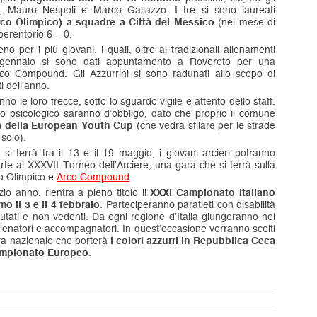
i, Mauro Nespoli e Marco Galiazzo. I tre si sono laureati
rco Olimpico) a squadre a Città del Messico
(nel mese di
perentorio 6 – 0.
er i più giovani, i quali, oltre ai tradizionali allenamenti
i gennaio si sono dati appuntamento a Rovereto per una
Arco Compound. Gli Azzurrini si sono radunati allo scopo di
i dell’anno.
 le loro frecce, sotto lo sguardo vigile e attento dello staff.
rto psicologico saranno d’obbligo, dato che proprio il comune
a della European Youth Cup
(che vedrà sfilare per le strade
 solo).
i terrà tra il 13 e il 19 maggio, i giovani arcieri potranno
arte al XXXVII Torneo dell’Arciere, una gara che si terrà sulla
co Olimpico e
Arco Compound
.
io anno, rientra a pieno titolo il
XXXI Campionato Italiano
o il 3 e il 4 febbraio
. Parteciperanno paratleti con disabilità
mputati e non vedenti. Da ogni regione d’Italia giungeranno nel
allenatori e accompagnatori. In quest’occasione verranno scelti
adra nazionale che porterà
i colori azzurri in Repubblica Ceca
mpionato Europeo
.