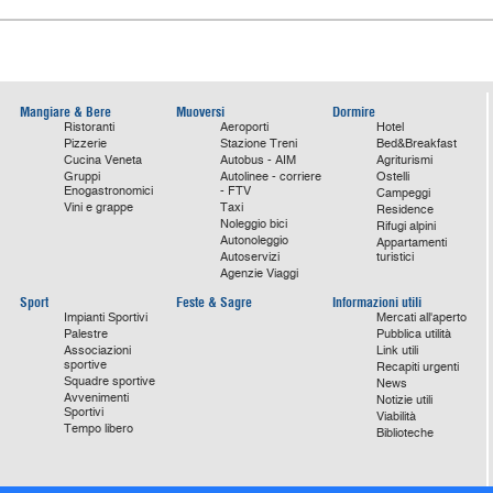
Mangiare & Bere
Muoversi
Dormire
Ristoranti
Aeroporti
Hotel
Pizzerie
Stazione Treni
Bed&Breakfast
Cucina Veneta
Autobus - AIM
Agriturismi
Gruppi
Autolinee - corriere
Ostelli
Enogastronomici
- FTV
Campeggi
Vini e grappe
Taxi
Residence
Noleggio bici
Rifugi alpini
Autonoleggio
Appartamenti
Autoservizi
turistici
Agenzie Viaggi
Sport
Feste & Sagre
Informazioni utili
Impianti Sportivi
Mercati all'aperto
Palestre
Pubblica utilità
Associazioni
Link utili
sportive
Recapiti urgenti
Squadre sportive
News
Avvenimenti
Notizie utili
Sportivi
Viabilità
Tempo libero
Biblioteche