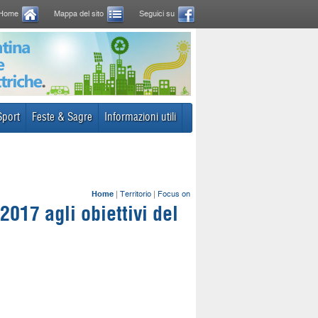
Home
Mappa del sito
Seguici su
Sport
Feste & Sagre
Informazioni utili
Home
|
Territorio
|
Focus on
017 agli obiettivi del