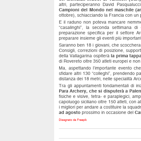
altri, parteciperanno David Pasqualucc
Campioni del Mondo nel maschile
(a
ottobre), schiacciando la Francia con un 
E il raduno non poteva mancare nemmeno p
“casalinghi”, la seconda settimana d
preparazione specifica per il settore 
preparare insieme gli eventi più important
Saranno ben 18 i giovani, che scoccheranno
Consigli, correzioni di posizione, suppo
della Vallagarina ospiterà
la prima tapp
di Rovereto oltre 350 atleti europei e non
Ma, aspettando l’importante evento che s
sfidare altri 130 “colleghi”, prendendo p
distanza dei 18 metri, nelle specialità Ar
Tra gli appuntamenti fondamentali di iniz
Para Archery, che si disputerà a Palerm
fisiche e visive, tetra- e paraplegici, a
capoluogo siciliano oltre 150 atleti, con 
i migliori per andare a costituire la squ
ad agosto
prossimo in occasione del
Ca
Disegnato da Freepik