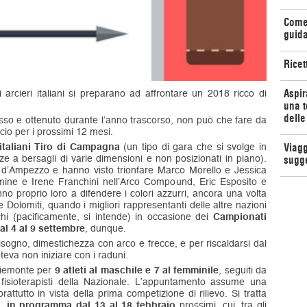
Come 
guida
Ricet
Aspir
i arcieri italiani si preparano ad affrontare un 2018 ricco di
una t
delle
sso e ottenuto durante l’anno trascorso, non può che fare da
cio per i prossimi 12 mesi.
italiani Tiro di Campagna
(un tipo di gara che si svolge in
Viagg
ze a bersagli di varie dimensioni e non posizionati in piano).
sugg
a d’Ampezzo e hanno visto trionfare Marco Morello e Jessica
mine e Irene Franchini nell’Arco Compound, Eric Esposito e
no proprio loro a difendere i colori azzurri, ancora una volta
le Dolomiti, quando i migliori rappresentanti delle altre nazioni
chi (pacificamente, si intende) in occasione dei
Campionati
al 4 al 9 settembre
, dunque.
sogno, dimestichezza con arco e frecce, e per riscaldarsi dal
teva non iniziare con i raduni.
Piemonte per
9 atleti al maschile e 7 al femminile
, seguiti da
 e fisioterapisti della Nazionale. L’appuntamento assume una
rattutto in vista della prima competizione di rilievo. Si tratta
, in programma dal 13 al 18 febbraio
prossimi, cui, tra gli