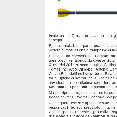
Finito un 2017 ricco di successi, ora gl
impegni.
E, pausa natalizia a parte, quanto succe
motore di motivazione e trampolino di lan
È il caso, ad esempio, dei
Campionati 
aree boschive, tirando da diverse distan
Quelli del 2017 si sono tenuti a Cortin
Tomasi nell’Arco Olimpico, Antonio Car
Chiara Benedetti nell’Arco Nudo. E saran
tra gli splendidi scenari della Regina del
“invaderanno” la cittadina con i loro ar
Mondiali di Specialità
. Appuntamento
d
Ma per riprendere, se mai ve ne fosse bi
freddo dei mesi invernali, gennaio non po
Come quello che si è appena tenuto in 
responsabili tecnici, preparatori fisici
valenza particolarmente significativa, sop
dei
Mondiali Indoor di Yankton (USA)