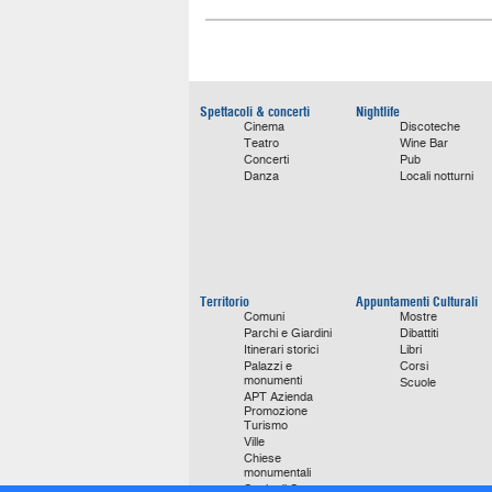
Spettacoli & concerti
Nightlife
Cinema
Discoteche
Teatro
Wine Bar
Concerti
Pub
Danza
Locali notturni
Territorio
Appuntamenti Culturali
Comuni
Mostre
Parchi e Giardini
Dibattiti
Itinerari storici
Libri
Palazzi e
Corsi
monumenti
Scuole
APT Azienda
Promozione
Turismo
Ville
Chiese
monumentali
Storie di Successo