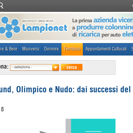
re & Bere
Muoversi
Dormire
Territorio
Appuntamenti Culturali
ona:
cerca
- seleziona -
d, Olimpico e Nudo: dai successi del 2
18