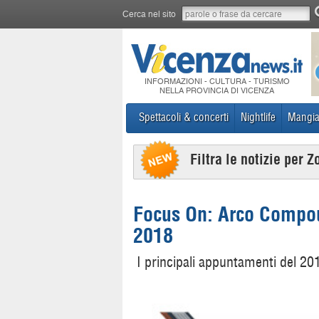
Cerca nel sito
INFORMAZIONI - CULTURA - TURISMO
NELLA PROVINCIA DI VICENZA
Spettacoli & concerti
Nightlife
Mangia
Filtra le notizie per Z
Focus On: Arco Compoun
2018
I principali appuntamenti del 20