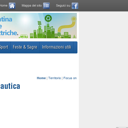
Home
Mappa del sito
Seguici su
Sport
Feste & Sagre
Informazioni utili
Home
|
Territorio
|
Focus on
nautica