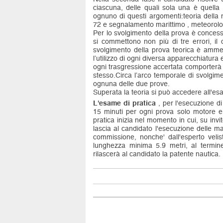
ciascuna, delle quali sola una è quella
ognuno di questi argomenti:teoria della 
72 e segnalamento marittimo , meteorologi
Per lo svolgimento della prova è conces
si commettono non più di tre errori, il q
svolgimento della prova teorica è ammes
l’utilizzo di ogni diversa apparecchiatura 
ogni trasgressione accertata comporterà l
stesso.Circa l’arco temporale di svolgim
ognuna delle due prove.
Superata la teoria si può accedere all'e
L'esame di pratica
, per l'esecuzione d
15 minuti per ogni prova solo motore e
pratica inizia nel momento in cui, su inv
lascia al candidato l'esecuzione delle m
commissione, nonche' dall'esperto veli
lunghezza minima 5.9 metri, al termine
rilascerà al candidato la patente nautica.