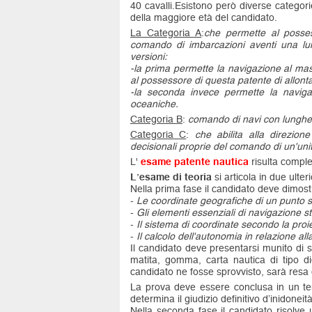
40 cavalli.Esistono però diverse categori
della maggiore età del candidato.
La Categoria A
:
che permette al posses
comando di imbarcazioni aventi una lu
versioni:
-la prima permette la navigazione al mas
al possessore di questa patente di allonta
-la seconda invece permette la navigaz
oceaniche.
Categoria B
:
comando di navi con lunghez
Categoria C
:
che abilita alla direzion
decisionali proprie del comando di un'unit
L'
esame patente nautica
risulta comple
L’esame di teoria
si articola in due ulterio
Nella prima fase il candidato deve dimos
-
Le coordinate geografiche di un punto su
-
Gli elementi essenziali di navigazione s
-
Il sistema di coordinate secondo la pro
-
Il calcolo dell'autonomia in relazione a
Il candidato deve presentarsi munito di s
matita, gomma, carta nautica di tipo did
candidato ne fosse sprovvisto, sarà resa di
La prova deve essere conclusa in un tem
determina il giudizio definitivo d’inidoneità
Nella seconda fase il candidato risolve 