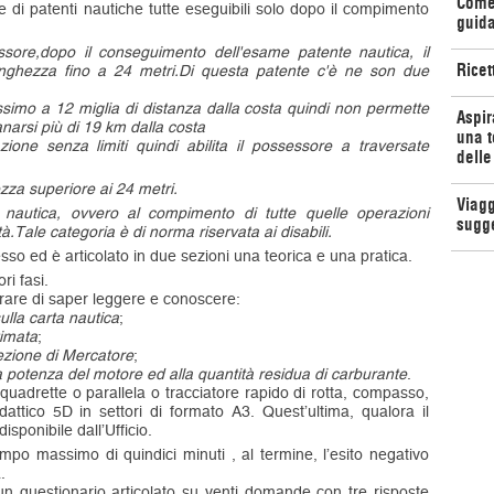
Come 
e di patenti nautiche tutte eseguibili solo dopo il compimento
guida
sore,dopo il conseguimento dell'esame patente nautica, il
Ricet
nghezza fino a 24 metri.Di questa patente c'è ne son due
simo a 12 miglia di distanza dalla costa quindi non permette
Aspir
narsi più di 19 km dalla costa
una t
ione senza limiti quindi abilita il possessore a traversate
delle
za superiore ai 24 metri.
Viagg
e nautica, ovvero al compimento di tutte quelle operazioni
sugg
à.Tale categoria è di norma riservata ai disabili.
sso ed è articolato in due sezioni una teorica e una pratica.
ri fasi.
trare di saper leggere e conoscere:
lla carta nautica
;
timata
;
iezione di Mercatore
;
lla potenza del motore ed alla quantità residua di carburante
.
quadrette o parallela o tracciatore rapido di rotta, compasso,
attico 5D in settori di formato A3. Quest’ultima, qualora il
sponibile dall’Ufficio.
po massimo di quindici minuti , al termine, l’esito negativo
.
un questionario articolato su venti domande con tre risposte