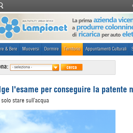
re & Bere
Muoversi
Dormire
Territorio
Appuntamenti Culturali
ona:
cerca
- seleziona -
ge l'esame per conseguire la patente 
solo stare sull’acqua