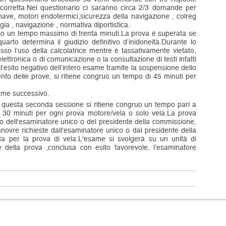
 corretta.Nel questionario ci saranno circa 2/3 domande per
nave, motori endotermici,sicurezza della navigazione , colreg
a , navigazione , normativa diportistica.
so un tempo massimo di trenta minuti.La prova è superata se
uarto determina il giudizio definitivo d’inidoneità.Durante lo
so l’uso della calcolatrice mentre è tassativamente vietato,
elettronica o di comunicazione o la consultazione di testi infatti
’esito negativo dell’intero esame tramite la sospensione dello
ento delle prove, si ritiene congruo un tempo di 45 minuti per
same successivo.
i questa seconda sessione si ritiene congruo un tempo pari a
 30 minuti per ogni prova motore/vela o solo vela.La prova
ito dell'esaminatore unico o del presidente della commissione,
anovre richieste dall'esaminatore unico o dal presidente della
sta per la prova di vela.L'esame si svolgerà su un unità di
 della prova ,conclusa con esito favorevole, l’esaminatore