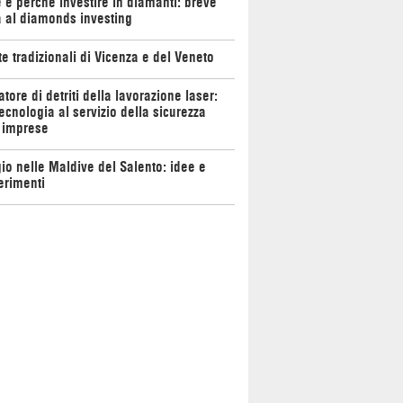
e perché investire in diamanti: breve
 al diamonds investing
te tradizionali di Vicenza e del Veneto
atore di detriti della lavorazione laser:
ecnologia al servizio della sicurezza
 imprese
io nelle Maldive del Salento: idee e
erimenti