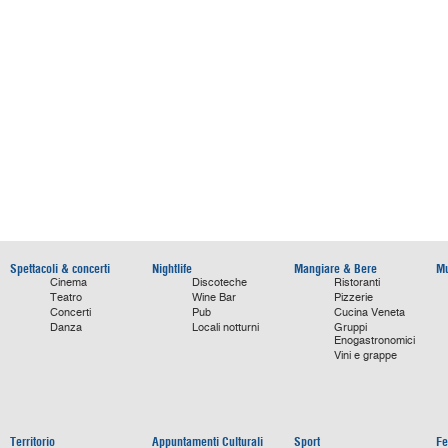
Spettacoli & concerti
Nightlife
Mangiare & Bere
Mu
Cinema
Discoteche
Ristoranti
Teatro
Wine Bar
Pizzerie
Concerti
Pub
Cucina Veneta
Danza
Locali notturni
Gruppi
Enogastronomici
Vini e grappe
Territorio
Appuntamenti Culturali
Sport
Fe