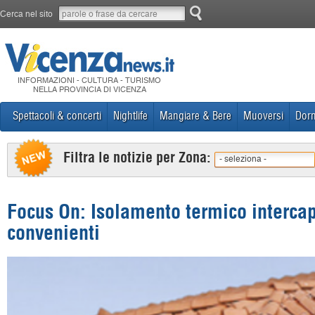
Cerca nel sito
INFORMAZIONI - CULTURA - TURISMO
NELLA PROVINCIA DI VICENZA
Spettacoli & concerti
Nightlife
Mangiare & Bere
Muoversi
Dorm
Filtra le notizie per Zona:
- seleziona -
Focus On: Isolamento termico intercap
convenienti