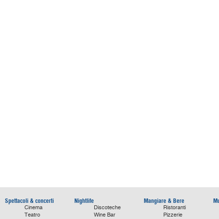
Spettacoli & concerti
Nightlife
Mangiare & Bere
Mu
Cinema
Discoteche
Ristoranti
Teatro
Wine Bar
Pizzerie