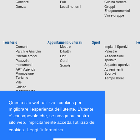
Concerti
Pub
Cucina Veneta
Danza
Locali notturni
Gruppi
Enogastronomici
Vini e grappe
Territorio
Appuntamenti Culturali
Sport
Fe
Comuni
Mostre
Impianti Sportivi
Parchi e Giardini
Dibattiti
Palestre
Itinerari storici
Libri
Associazioni
sportive
Palazzi e
Corsi
monumenti
Squadre sportive
Scuole
APT Azienda
Avvenimenti
Promozione
Sportivi
Turismo
Tempo libero
Ville
Chiese
monumentali
Storie di Successo
Focus on
Questo sito web utilizza i cookies per
migliorare l'esperienza dell'utente. L'utente
e' consapevole che, se naviga sul nostro
sito web, implicitamente accetta l'utilizzo dei
cookies.
Leggi l'informativa