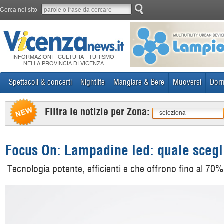
Cerca nel sito
INFORMAZIONI - CULTURA - TURISMO
NELLA PROVINCIA DI VICENZA
Spettacoli & concerti
Nightlife
Mangiare & Bere
Muoversi
Dorm
Filtra le notizie per Zona:
- seleziona -
Focus On: Lampadine led: quale scegl
Tecnologia potente, efficienti e che offrono fino al 70