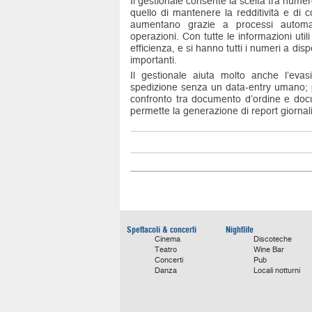
Il gestionale consente la scelta tra numero
quello di mantenere la redditività e di co
aumentano grazie a processi automati
operazioni. Con tutte le informazioni uti
efficienza, e si hanno tutti i numeri a di
importanti.
Il gestionale aiuta molto anche l’eva
spedizione senza un data-entry umano; p
confronto tra documento d’ordine e docu
permette la generazione di report giornalie
Spettacoli & concerti
Nightlife
Cinema
Discoteche
Teatro
Wine Bar
Concerti
Pub
Danza
Locali notturni