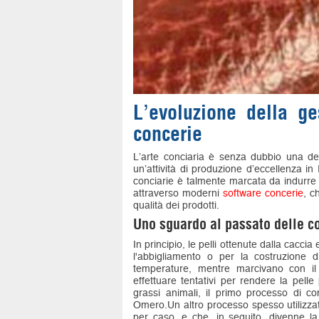
L’evoluzione della ge
concerie
L’arte conciaria è senza dubbio una del
un’attività di produzione d’eccellenza in 
conciarie è talmente marcata da indurre 
attraverso moderni
software concerie
, c
qualità dei prodotti.
Uno sguardo al passato delle c
In principio, le pelli ottenute dalla cacc
l'abbigliamento o per la costruzione d
temperature, mentre marcivano con il
effettuare tentativi per rendere la pelle
grassi animali, il primo processo di con
Omero.Un altro processo spesso utilizzat
per caso, e che, in seguito, divenne la 