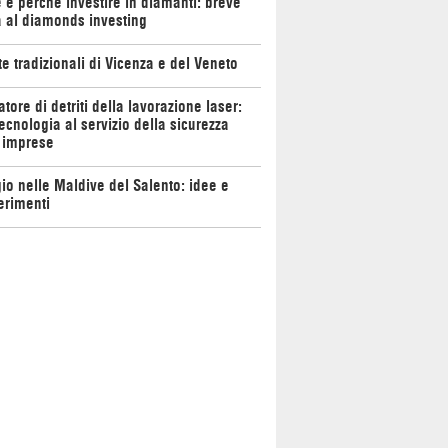
e perché investire in diamanti: breve
 al diamonds investing
te tradizionali di Vicenza e del Veneto
atore di detriti della lavorazione laser:
ecnologia al servizio della sicurezza
 imprese
io nelle Maldive del Salento: idee e
erimenti