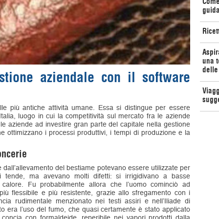
Come 
guida
Ricet
Aspir
una t
delle
stione aziendale con il software
Viagg
sugg
le più antiche attività umane. Essa si distingue per essere
Italia, luogo in cui la competitività sul mercato fra le aziende
le aziende ad investire gran parte del capitale nella gestione
he ottimizzano i processi produttivi, i tempi di produzione e la
oncerie
ia e dall’allevamento del bestiame potevano essere utilizzate per
i tende, ma avevano molti difetti: si irrigidivano a basse
 calore. Fu probabilmente allora che l’uomo cominciò ad
 più flessibile e più resistente, grazie allo sfregamento con i
cia rudimentale menzionato nei testi assiri e nell’Iliade di
o era l’uso del fumo, che quasi certamente è stato applicato
concia con formaldeide, reperibile nei vapori prodotti dalla