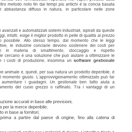
ltro metodo noto fin dai tempi più antichi è la concia basata
è abbastanza diffuso in natura, in particolare nelle zone
 avanzati e automatizzati sistemi industriali, ispirati da queste
, infatti, esige il miglior prodotto in pelle di qualità al prezzo
o possibile. Allo stesso tempo, dal momento che le leggi
tive, le industrie conciarie devono sostenere dei costi per
vi in ​​materia di smaltimento, stoccaggio e rispetto
nde cercano è una soluzione che può aiutare a ottimizzare le
urre i costi di produzione, insomma un
software gestionale
ne animale e, quindi, per sua natura un prodotto deperibile, è
 al momento giusto. L’approvvigionamento ottimizzato può far
 aumentare i guadagni. Un gestionale ben fatto aiuta a
namento del cuoio grezzo o raffinato. Tra i vantaggi di un
zione accurati in base alle previsioni;
 per la merce deperibile;
 in base ai fornitori;
 prima a partire dal paese di origine, fino alla catena di