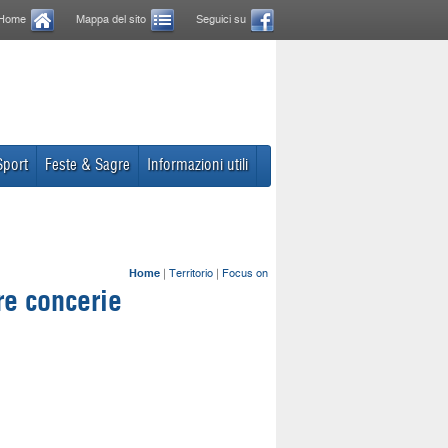
Home
Mappa del sito
Seguici su
Sport
Feste & Sagre
Informazioni utili
Home
|
Territorio
|
Focus on
re concerie