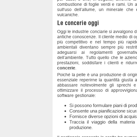
combustione di foglie verdi e rami. Un a
sull'uso dell’allume, un minerale che 
vulcaniche.
Le concerie oggi
Oggi le industrie conciarie si avvalgono di
antiche conoscenze. Il cliente medio di oggi
più competitivo e nel tempo più rapid
ambientali diventano sempre più restrit
adeguarsi ai regolamenti governati
dell’ambiente. Tutto quello che le azie
prestazioni, soddisfare i clienti e rid
concerie
.
Poiché la pelle è una produzione di origi
essenziale reperirne la quantità giusta
abbassare notevolmente gli sprechi e
ottimizzare il processo di approvvigio
software gestionale:
Si possono formulare piani di produ
Consente una pianificazione sicura
Fornisce diverse opzioni di acquisto
Traccia il viaggio della materia
produzione.