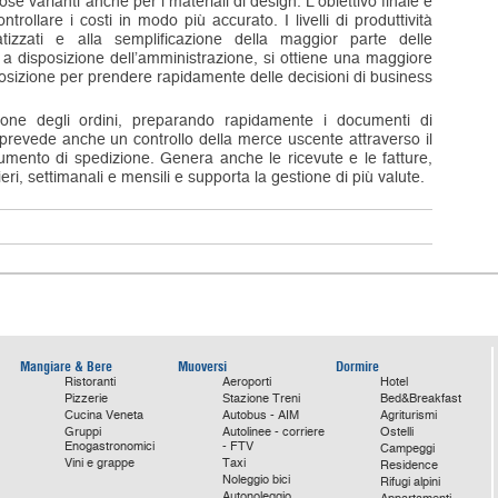
se varianti anche per i materiali di design. L’obiettivo finale è
ntrollare i costi in modo più accurato. I livelli di produttività
zzati e alla semplificazione della maggior parte delle
li a disposizione dell’amministrazione, si ottiene una maggiore
sposizione per prendere rapidamente delle decisioni di business
sione degli ordini, preparando rapidamente i documenti di
revede anche un controllo della merce uscente attraverso il
mento di spedizione. Genera anche le ricevute e le fatture,
ri, settimanali e mensili e supporta la gestione di più valute.
Mangiare & Bere
Muoversi
Dormire
Ristoranti
Aeroporti
Hotel
Pizzerie
Stazione Treni
Bed&Breakfast
Cucina Veneta
Autobus - AIM
Agriturismi
Gruppi
Autolinee - corriere
Ostelli
Enogastronomici
- FTV
Campeggi
Vini e grappe
Taxi
Residence
Noleggio bici
Rifugi alpini
Autonoleggio