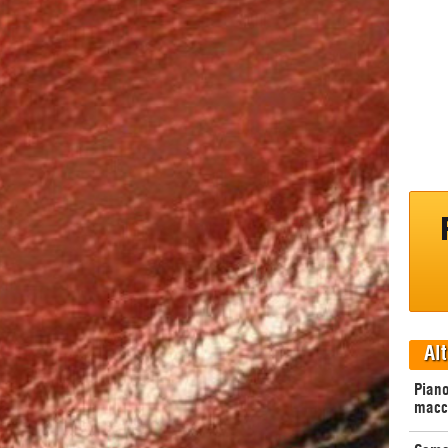
Alt
Piano
macc