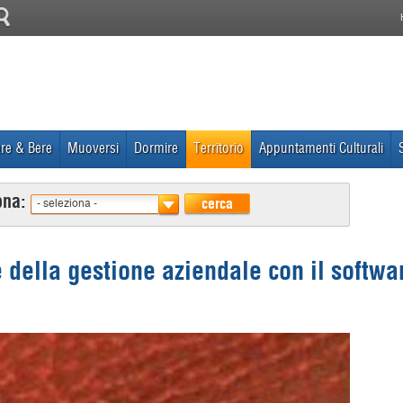
re & Bere
Muoversi
Dormire
Territorio
Appuntamenti Culturali
ona:
cerca
- seleziona -
 della gestione aziendale con il softwa