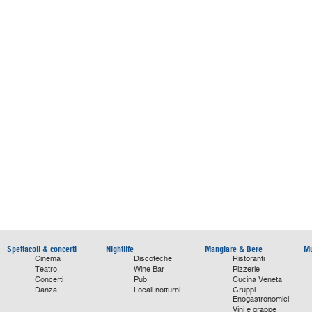
Spettacoli & concerti
Nightlife
Mangiare & Bere
Mu
Cinema
Discoteche
Ristoranti
Teatro
Wine Bar
Pizzerie
Concerti
Pub
Cucina Veneta
Danza
Locali notturni
Gruppi
Enogastronomici
Vini e grappe