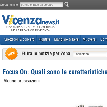
Cerca nel sito
INFORMAZIONI - CULTURA - TURISMO
NELLA PROVINCIA DI VICENZA
Spettacoli & concerti
Nightlife
Mangiare & Bere
Muoversi
Dorm
Filtra le notizie per Zona:
- seleziona -
Focus On: Quali sono le caratteristich
Alcune precisazioni