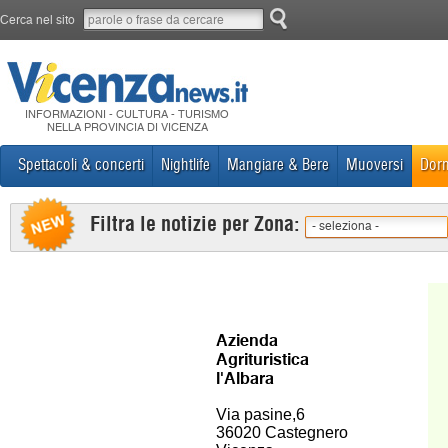
Cerca nel sito
INFORMAZIONI - CULTURA - TURISMO
NELLA PROVINCIA DI VICENZA
Spettacoli & concerti
Nightlife
Mangiare & Bere
Muoversi
Dorm
Filtra le notizie per Zona:
- seleziona -
Azienda
Agrituristica
l'Albara
Via pasine,6
36020 Castegnero