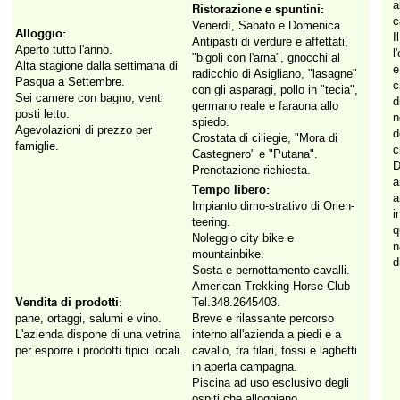
a
Ristorazione e spuntini:
c
Venerdì, Sabato e Domenica.
Alloggio:
Antipasti di verdure e affettati,
Aperto tutto l'anno.
l
"bigoli con l'arna", gnocchi al
Alta stagione dalla settimana di
e
radicchio di Asigliano, "lasagne"
Pasqua a Settembre.
c
con gli asparagi, pollo in "tecia",
Sei camere con bagno, venti
d
germano reale e faraona allo
posti letto.
n
spiedo.
Agevolazioni di prezzo per
d
Crostata di ciliegie, "Mora di
famiglie.
c
Castegnero" e "Putana".
D
Prenotazione richiesta.
a
Tempo libero:
a
Impianto dimo-strativo di Orien-
i
teering.
q
Noleggio city bike e
mountainbike.
d
Sosta e pernottamento cavalli.
American Trekking Horse Club
Vendita di prodotti:
Tel.348.2645403.
pane, ortaggi, salumi e vino.
Breve e rilassante percorso
L'azienda dispone di una vetrina
interno all'azienda a piedi e a
per esporre i prodotti tipici locali.
cavallo, tra filari, fossi e laghetti
in aperta campagna.
Piscina ad uso esclusivo degli
ospiti che alloggiano.