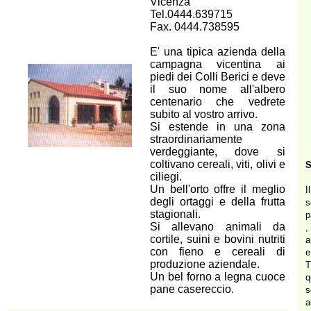
Vicenza
Tel.0444.639715
Fax. 0444.738595
E' una tipica azienda della
campagna vicentina ai
piedi dei Colli Berici e deve
il suo nome all'albero
centenario che vedrete
subito al vostro arrivo.
Si estende in una zona
straordinariamente
verdeggiante, dove si
coltivano cereali, viti, olivi e
S
ciliegi.
Un bell'orto offre il meglio
I
degli ortaggi e della frutta
s
stagionali.
p
Si allevano animali da
,
cortile, suini e bovini nutriti
a
con fieno e cereali di
e
produzione aziendale.
T
Un bel forno a legna cuoce
q
pane casereccio.
a