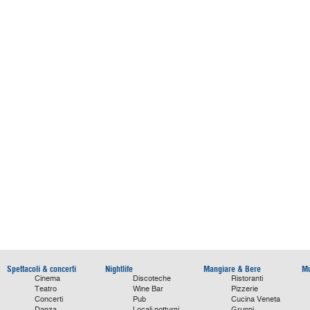
Spettacoli & concerti
Nightlife
Mangiare & Bere
Mu
Cinema
Discoteche
Ristoranti
Teatro
Wine Bar
Pizzerie
Concerti
Pub
Cucina Veneta
Danza
Locali notturni
Gruppi