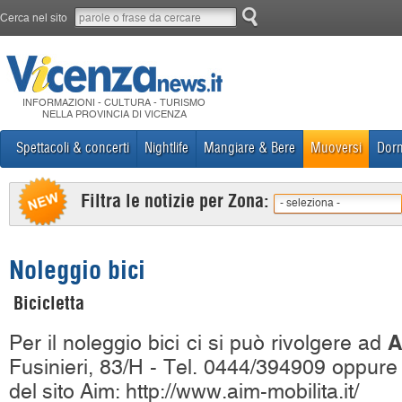
Cerca nel sito
INFORMAZIONI - CULTURA - TURISMO
NELLA PROVINCIA DI VICENZA
Spettacoli & concerti
Nightlife
Mangiare & Bere
Muoversi
Dorm
Filtra le notizie per Zona:
- seleziona -
Noleggio bici
Bicicletta
A
Per il noleggio bici ci si può rivolgere ad
Fusinieri, 83/H - Tel. 0444/394909 oppure
del sito Aim: http://www.aim-mobilita.it/