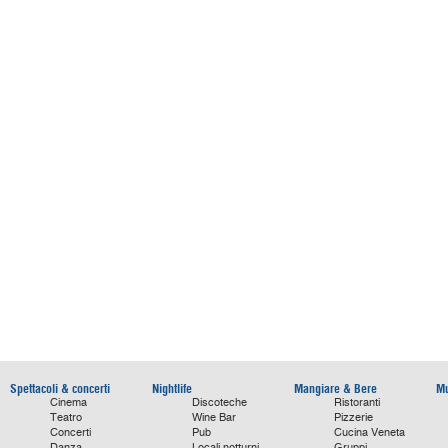
Spettacoli & concerti
Nightlife
Mangiare & Bere
Mu
Cinema
Discoteche
Ristoranti
Teatro
Wine Bar
Pizzerie
Concerti
Pub
Cucina Veneta
Danza
Locali notturni
Gruppi