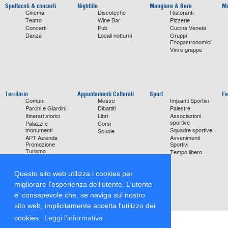
Spettacoli & concerti
Nightlife
Mangiare & Bere
Mu
Cinema
Discoteche
Ristoranti
Teatro
Wine Bar
Pizzerie
Concerti
Pub
Cucina Veneta
Danza
Locali notturni
Gruppi
Enogastronomici
Vini e grappe
Territorio
Appuntamenti Culturali
Sport
Fe
Comuni
Mostre
Impianti Sportivi
Parchi e Giardini
Dibattiti
Palestre
Itinerari storici
Libri
Associazioni
sportive
Palazzi e
Corsi
monumenti
Squadre sportive
Scuole
APT Azienda
Avvenimenti
Promozione
Sportivi
Turismo
Tempo libero
Ville
Chiese
Questo sito web utilizza i cookies per
monumentali
Storie di Successo
migliorare l'esperienza dell'utente. L'utente
Focus on
e' consapevole che, se naviga sul nostro
sito web, implicitamente accetta l'utilizzo dei
cookies.
Leggi l'informativa