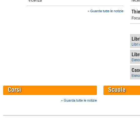
Vicenza
rece
Thie
»
Guarda tutte le notizie
Focus
Libr
Libri 
Libr
Elenco
Case
Elenco
Corsi
Scuole
»
Guarda tutte le notizie