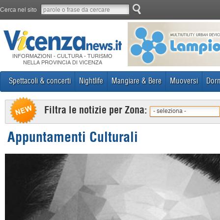
Cerca nel sito
INFORMAZIONI - CULTURA - TURISMO
NELLA PROVINCIA DI VICENZA
Spettacoli & concerti
Nightlife
Mangiare & Bere
Muoversi
Dorm
Filtra le notizie per Zona:
- seleziona -
Appuntamenti Culturali