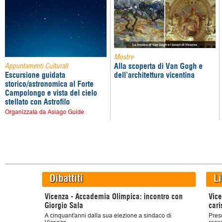
Mostre
Alla scoperta di Van Gogh e
Appuntamenti Culturali
Escursione guidata
dell’architettura vicentina
storico/astronomica al Forte
Campolongo e vista del cielo
stellato con Astrofilo
Organizzata da Asiago Guide
Dibattiti
Li
Vicenza - Accademia Olimpica: incontro con
Vice
Giorgio Sala
cari
A cinquant'anni dalla sua elezione a sindaco di
Pres